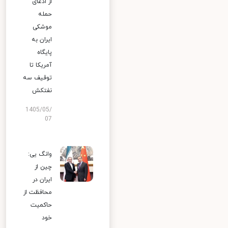
از ادعای
حمله
موشکی
ایران به
پایگاه
آمریکا تا
توقیف سه
نفتکش
1405/05/
07
وانگ یی:
چین از
ایران در
محافظت از
حاکمیت
خود