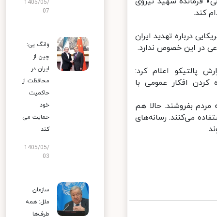
» فرمانده شهید نیروی
1405/05/
07
کند.
یی درباره تهدید ایران
وانگ یی:
ی در این خصوص ندارد.
چین از
ایران در
پالتیکو اعلام کرد:
محافظت از
 کردن افکار عمومی با
حاکمیت
یون دلاری عراق را به مردم بفروشند. حالا هم
خود
اده می‌کنند. رسانه‌های
حمایت می
.
کند
1405/05/
03
سازمان
ملل: همه
طرف‌ها