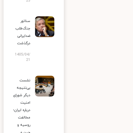
25
سناتور
جنگ‌طلب
ضدایرانی
درگذشت
1405/04/
21
نشست
بی‌نتیجه
دیگر شورای
امنیت
درباره ایران؛
مخالفت
روسیه و
چین و