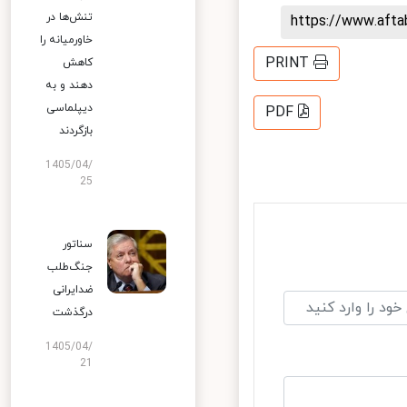
تنش‌ها در
https://www.aft
خاورمیانه را
PRINT
کاهش
دهند و به
دیپلماسی
PDF
بازگردند
1405/04/
25
سناتور
جنگ‌طلب
ضدایرانی
درگذشت
1405/04/
21