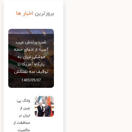
بروزترین
اخبار ها
شب پرتنش غرب
آسیا؛ از ادعای حمله
موشکی ایران به
پایگاه آمریکا تا
توقیف سه نفتکش
1405/05/07
وانگ یی:
چین از
ایران در
محافظت از
حاکمیت