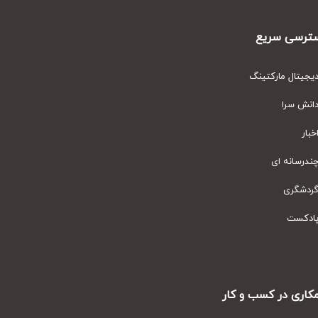
رسی سریع
یتال مارکتینگ
نش سرا
ار
رسانه ای
دشگری
دکست
ری در کسب و کار