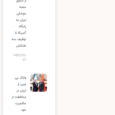
از ادعای
حمله
موشکی
ایران به
پایگاه
آمریکا تا
توقیف سه
نفتکش
1405/05/
07
وانگ یی:
چین از
ایران در
محافظت از
حاکمیت
خود