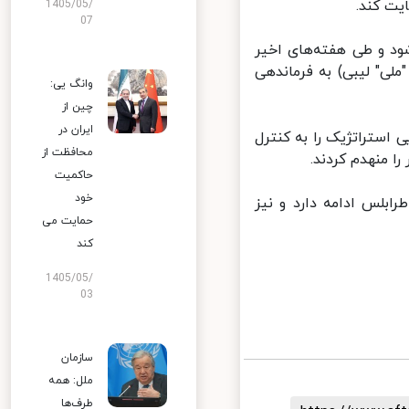
ت کند.
1405/05/
07
د و طی هفته‌های اخیر
ی" لیبی) به فرماندهی
وانگ یی:
چین از
ایران در
ستراتژیک را به کنترل
محافظت از
 منهدم کردند.
حاکمیت
خود
ماه است برای کنترل طرابلس ادامه دارد و نیز
حمایت می
کند
1405/05/
03
سازمان
ملل: همه
طرف‌ها