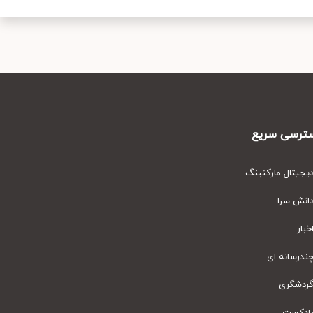
رسی سریع
یتال مارکتینگ
نش سرا
ار
رسانه ای
دشگری