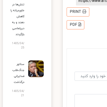
https://www.af
تنش‌ها در
خاورمیانه را
PRINT
کاهش
دهند و به
PDF
دیپلماسی
بازگردند
1405/04/
25
سناتور
جنگ‌طلب
ضدایرانی
درگذشت
1405/04/
21