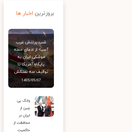
بروزترین
اخبار ها
شب پرتنش غرب
آسیا؛ از ادعای حمله
موشکی ایران به
پایگاه آمریکا تا
توقیف سه نفتکش
1405/05/07
وانگ یی:
چین از
ایران در
محافظت از
حاکمیت