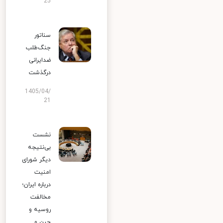
25
سناتور
جنگ‌طلب
ضدایرانی
درگذشت
1405/04/
21
نشست
بی‌نتیجه
دیگر شورای
امنیت
درباره ایران؛
مخالفت
روسیه و
چین و