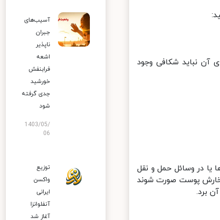
آسیب‌های
جبران
ناپذیر
اشعه
 آن نباید شکافی وجود
فرابنفش
خورشید
جدی گرفته
شود
1403/05/
06
 یا در وسائل حمل و نقل
توزیع
خارش پوست صورت شوند
واکسن
 برد.
ایرانی
آنفلوانزا
آغاز شد