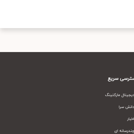
رسی سریع
یتال مارکتینگ
نش سرا
ار
رسانه ای