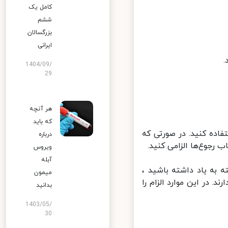
کامل یک
ششم
بزرگسالان
ایرانی
1404/09/
29
هر آنچه
که باید
ده کنید. در صورتی که
درباره
رجوع‌ها الزامی کنید.
ویروس
آبله
 به یاد داشته باشید ،
میمون
 در این موارد الزام را
بدانید
1403/05/
30