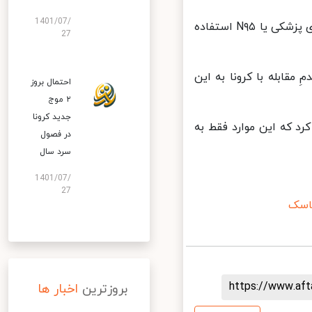
1401/07/
- به دلیل کمبود ماسک‌های تخصصی توصیه می‌شود عموم مردم از ماسک‌های پزشکی یا N۹۵ استفاده
27
قابله با کرونا به این
احتمال بروز
۲ موج
جدید کرونا
 که این موارد فقط به
در فصول
سرد سال
1401/07/
27
سک
https://www.af
بروزترین
اخبار ها