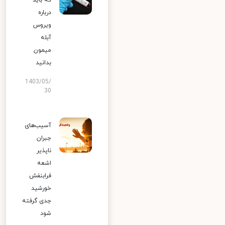
که باید
درباره
ویروس
آبله
میمون
بدانید
1403/05/
30
آسیب‌های
جبران
ناپذیر
اشعه
فرابنفش
خورشید
جدی گرفته
شود