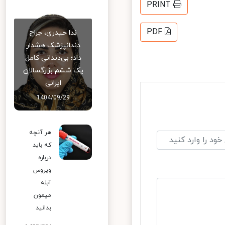
PRINT
PDF
ندا حیدری، جراح
دندانپزشک هشدار
داد؛ بی‌دندانی کامل
یک ششم بزرگسالان
ایرانی
1404/09/29
هر آنچه
که باید
درباره
ویروس
آبله
میمون
بدانید