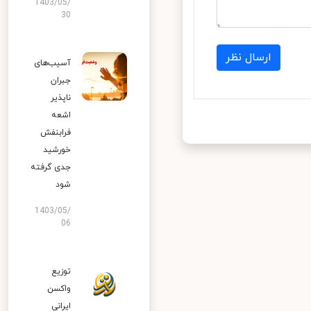
1403/05/
30
ارسال نظر
آسیب‌های
جبران
ناپذیر
اشعه
فرابنفش
خورشید
جدی گرفته
شود
1403/05/
06
توزیع
واکسن
ایرانی