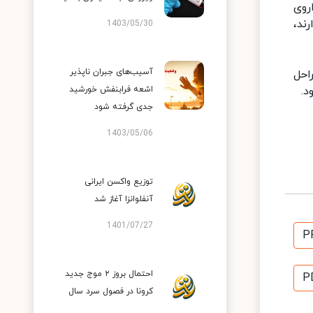
روی
ند،
1403/05/30
آسیب‌های جبران ناپذیر
احل
د.
اشعه فرابنفش خورشید
جدی گرفته شود
1403/05/06
توزیع واکسن ایرانی
آنفلوانزا آغاز شد
1401/07/27
P
احتمال بروز ۲ موج جدید
P
کرونا در فصول سرد سال