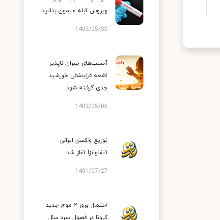
ویروس آبله میمون بدانید
1403/05/30
آسیب‌های جبران ناپذیر
اشعه فرابنفش خورشید
جدی گرفته شود
1403/05/06
توزیع واکسن ایرانی
آنفلوانزا آغاز شد
1401/07/27
احتمال بروز ۲ موج جدید
کرونا در فصول سرد سال