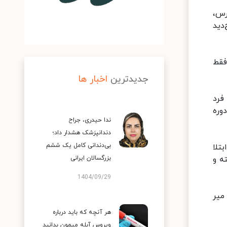
رس،
دید
فقط
جدیدترین
اخبار ها
فرد
وره
ندا حیدری، جراح
دندانپزشک هشدار داد؛
بی‌دندانی کامل یک ششم
تلا
ه و
بزرگسالان ایرانی
1404/09/29
میر
هر آنچه که باید درباره
ویروس آبله میمون بدانید