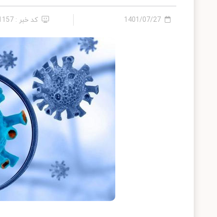
1401/07/27
کد خبر : 11157