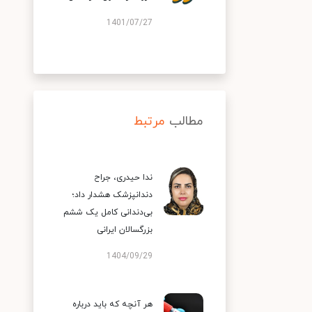
1401/07/27
مطالب
مرتبط
ندا حیدری، جراح
دندانپزشک هشدار داد؛
بی‌دندانی کامل یک ششم
بزرگسالان ایرانی
1404/09/29
هر آنچه که باید درباره