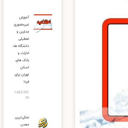
آموزش
غیرحضوری
مدارس و
تعطیلی
دانشگاه‌ ها،
ادارات و
بانک‌ های
استان
تهران برای
فردا
1403/09/
26
نمکی‌ترین
معدن