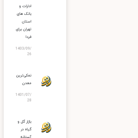
ادارات و
بانک‌ های
استان
تهران برای
فردا
1403/09/
26
نمکی‌ترین
معدن
1401/07/
28
بازار گل و
گیاه در
آستانه