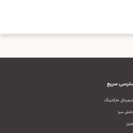
رسی سریع
یتال مارکتینگ
نش سرا
ار