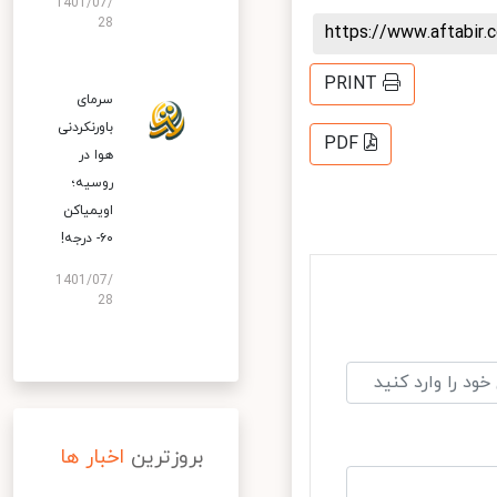
1401/07/
28
https://www.aftabi
PRINT
سرمای
باورنکردنی
PDF
هوا در
روسیه؛
اویمیاکن
۶۰- درجه!
1401/07/
28
بروزترین
اخبار ها