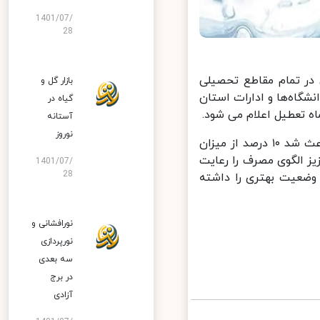
1401/07/
28
در تمام مقاطع تحصیلی
بازار گل و
اه‌ها و ادارات استان
گیاه در
آستانه
نوروز
معاون عمرانی استاندار تهران همچنین اضافه کرد: با افزایش برودت هوا باعث شد ۱۰ درصد از میزان
 الگوی مصرف را رعایت
1401/07/
28
یان هفته وضعیت بهتری را داشته
نورافشانی و
نورپردازی
سه بعدی
در برج
آزادی