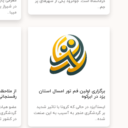
معرفی پار
کرمانشاه است. جوانرود یکی از شهرهای پر
در شیراز 
جم...
میبا...
برگزاری اولین فم تور امسال استان
از ملاحظ
یزد در ابرکوه
رفسنجانی 
ایسنا/یزد در حالی که کرونا با تاثیر شدید
عضو هیات
بر گردشگری منجر به آسیب به این صنعت
گردشگری ا
شده...
در کشور تا