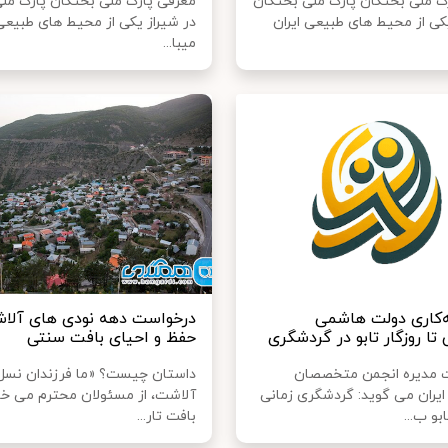
ک ملی بختگان پارک ملی بختگان
معرفی پارک ملی بختگان پارک مل
یکی از محیط های طبیعی ایران
در شیراز یکی از محیط های طبیعی 
میبا...
ه‌کاری دولت هاشمی
درخواست دهه نودی های آلاش
تا روزگار تابو در گردشگری
حفظ و احیای بافت سنتی
 مدیره انجمن متخصصان
داستان چیست؟ «ما فرزندان نسل
یران می گوید: گردشگری زمانی
آلاشت، از مسئولان محترم می خوا
بو ب...
بافت تار...