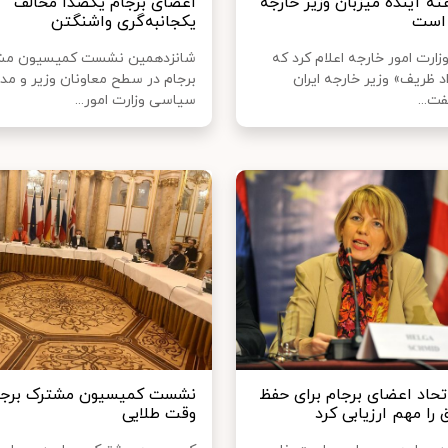
ه آینده میزبان وزیر خارجه
اعضای برجام یکصدا مخالف
است
یکجانبه‌گری واشنگتن
ارت امور خارجه اعلام کرد که
شانزدهمین نشست کمیسیون مش
 ظریف» وزیر خارجه ایران
برجام در سطح معاونان وزیر و مدی
ت...
سیاسی وزارت امور...
تحاد اعضای برجام برای حفظ
نشست کمیسیون مشترک برجام
 را مهم ارزیابی کرد
وقت طلایی