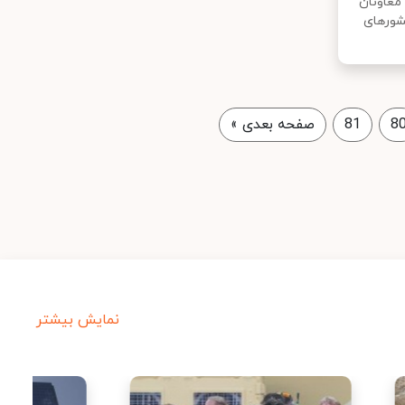
معاونان
شورهای
8
81
صفحه بعدی
»
نمایش بیشتر