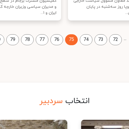
ید معاون مسوول سیاست خارجی
کمیسیون مشترک برجام در سطح 
وپا روز سه‌شنبه در پایان
و مدیران سیاسی وزیران خارجه ک
..
ایران و ۱...
...
0
79
78
77
76
75
74
73
72
انتخاب
سردبیر