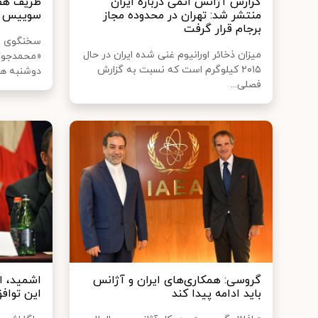
گزارش آژانس اتمی درباره ایران
ظریف هفت
منتشر شد: تهران در محدوده مجاز
سوییس 
برجام قرار گرفت
سخنگوی وز
میزان ذخائر اورانیوم غنی شده ایران در حال
«محمدجواد
۲۰۱۵ کیلوگرم است که نسبت به گزارش
دوشنبه هف
فصلی...
گروسی: همکاری‌های ایران و آژانس
اشمید، ا
باید ادامه پیدا کند
این توافق