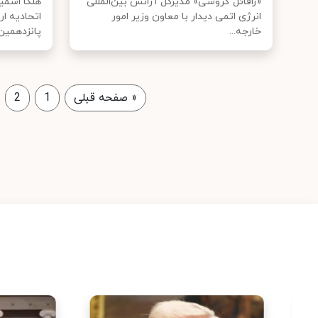
«رافائل گروسی» مدیرکل آژانس بین‌المللی
هلگا اشم
انرژی اتمی دیدار با معاون وزیر امور
اتحادیه ار
خارجه...
پانزدهمین.
«
صفحه قبلی
1
2