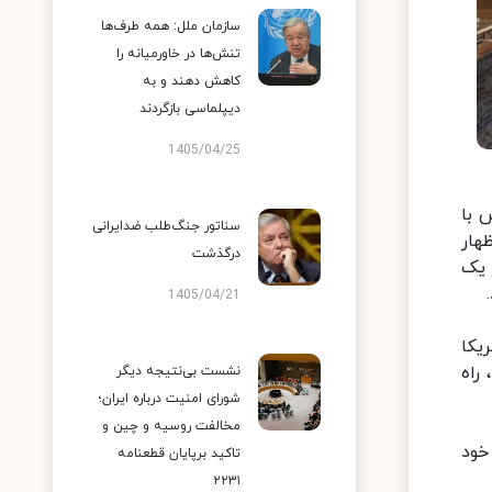
سازمان ملل: همه طرف‌ها
تنش‌ها در خاورمیانه را
کاهش دهند و به
دیپلماسی بازگردند
1405/04/25
 با
سناتور جنگ‌طلب ضدایرانی
هار
درگذشت
 یک
1405/04/21
یکا
۲۲۳۱ و برجام برگردد، راه
نشست بی‌نتیجه دیگر
شورای امنیت درباره ایران؛
مخالفت روسیه و چین و
خود
تاکید برپایان قطعنامه
۲۲۳۱