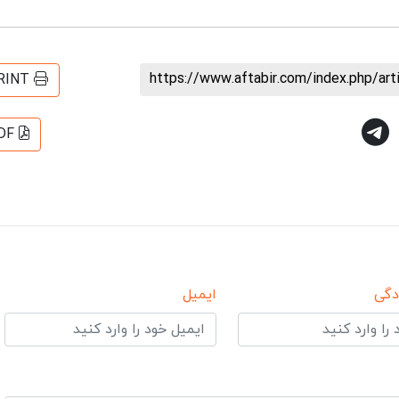
https://www.aftabir.com/index.php/ar
RINT
DF
دگی
ایمیل