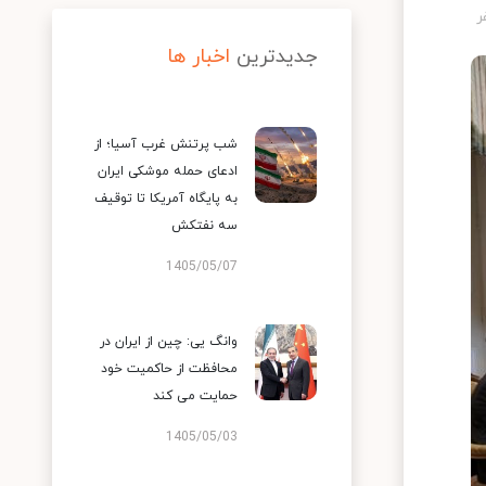
جدیدترین
اخبار ها
شب پرتنش غرب آسیا؛ از
ادعای حمله موشکی ایران
به پایگاه آمریکا تا توقیف
سه نفتکش
1405/05/07
وانگ یی: چین از ایران در
محافظت از حاکمیت خود
حمایت می کند
1405/05/03