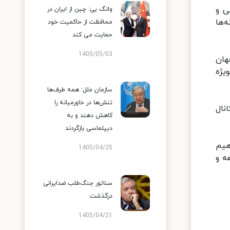
ی و
وانگ یی: چین از ایران در
‌ها
محافظت از حاکمیت خود
حمایت می کند
1405/05/03
هان
یژه
سازمان ملل: همه طرف‌ها
تنش‌ها در خاورمیانه را
نال
کاهش دهند و به
دیپلماسی بازگردند
هیم
1405/04/25
ه و
سناتور جنگ‌طلب ضدایرانی
درگذشت
1405/04/21