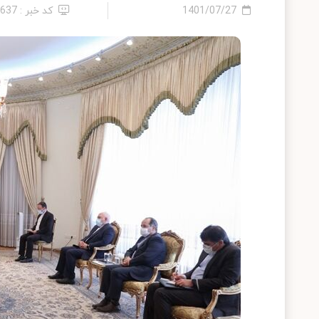
1401/07/27
کد خبر : 2637