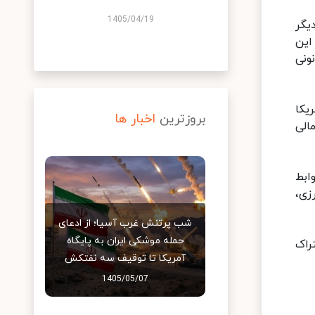
1405/04/19
یگر
این
ونی
یکا
بروزترین
اخبار ها
الی
ابط
زی،
شب پرتنش غرب آسیا؛ از ادعای
حمله موشکی ایران به پایگاه
راک
آمریکا تا توقیف سه نفتکش
1405/05/07