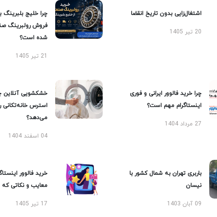
اشتغال‌زایی بدون تاریخ انقضا
چرا خلیج بلبرینگ ب
فروش رولبرینگ صن
20 تیر 1405
شده است؟
21 تیر 1405
چرا خرید فالوور ایرانی و فوری
خشکشویی آنلاین چ
اینستاگرام مهم است؟
استرس خانه‌تکانی 
می‌دهد؟
27 مرداد 1404
04 اسفند 1404
باربری تهران به شمال کشور با
خرید فالوور اینستاگر
نیسان
معایب و نکاتی که با
09 آبان 1403
17 تیر 1405