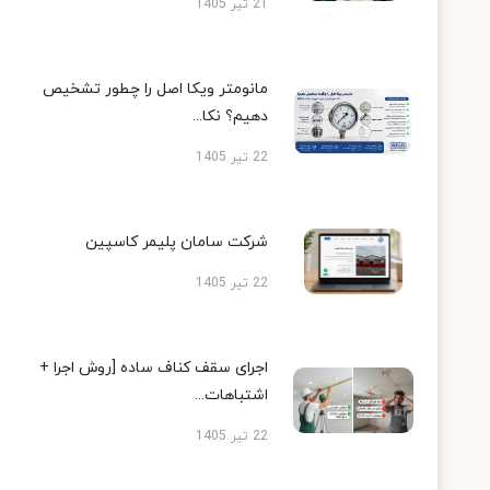
21 تیر 1405
مانومتر ویکا اصل را چطور تشخیص
دهیم؟ نکا...
22 تیر 1405
شرکت سامان پلیمر کاسپین
22 تیر 1405
اجرای سقف کناف ساده [روش اجرا +
اشتباهات...
22 تیر 1405