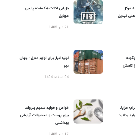
ه مرکز
بازیابی اکانت هک‌شده پابجی
عتی تبدیل
موبایل
21 تیر 1405
گونه
اجاره انبار برای لوازم منزل - جهان
را کاهش
دپو
04 اسفند 1404
ام؛ مزایا،
خواص و فواید سدیم بنزوات
ید بدانید
برای پوست و محصولات آرایشی
بهداشتی
17 تیر 1405