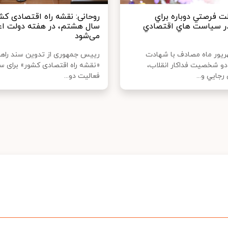
ت فرصتي دوباره براي
روحانی: نقشه راه اقتصادی کشو
در سياست هاي اقتصادي
سال هشتم، در هفته دولت اع
می‌شود
يور ماه مصادف با شهادت
رییس جمهوری از تدوین سند راهب
دو شخصيت فداکار انقلاب،
«نقشه راه اقتصادی کشور» برای 
جايي و...
فعالیت دو...