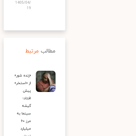
1405/04/
19
مطالب
مرتبط
«زنده شور»
از «استخر»
پیش
افتاد؛
گیشه
سینما به
مرز ۶۰
میلیارد