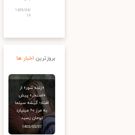
1405/04/
19
بروزترین
اخبار ها
«زنده شور» از
«استخر» پیش
افتاد؛ گیشه سینما
به مرز ۶۰ میلیارد
تومان رسید
1405/05/07