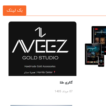
بک لینک
گالری طلا
07 مرداد 1405