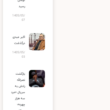
تومان
رسید
1405/05/
07
اکبر عبدی
درگذشت
1405/05/
03
بازگشت
نصرالله
رادش به
سریال «مرد
سه هزار
چهره»؛