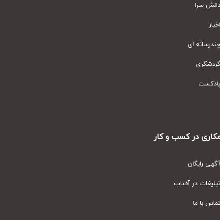
نش سرا
ار
رسانه ای
دشگری
دکست
ری در کسب و کار
ی رایگان
یغات در آفتاب
س با ما