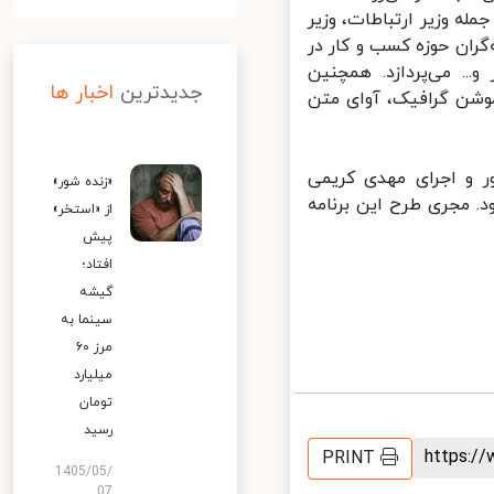
ه وزیر ارتباطات، وزیر
ران حوزه کسب و کار در
.. می‌پردازد. همچنین
جدیدترین
اخبار ها
شن‌ گرافیک، آوای متن
ر و اجرای مهدی کریمی
«زنده شور»
 آنتن می‌شود. مجری طرح این برنامه
از «استخر»
پیش
افتاد؛
گیشه
سینما به
مرز ۶۰
میلیارد
تومان
رسید
https:
PRINT
1405/05/
07