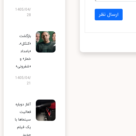
1405/04/
ارسال نظر
28
بازگشت
«کنکل»،
«بامداد
خمار» و
«شفرونی»
1405/04/
21
آغاز دوباره
فعالیت
سینماها با
یک فیلم
جدید