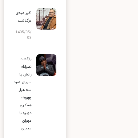
اکبر عبدی
درگذشت
1405/05/
03
بازگشت
نصرالله
رادش به
سریال «مرد
سه هزار
چهره»؛
همکاری
دوباره با
مهران
مدیری