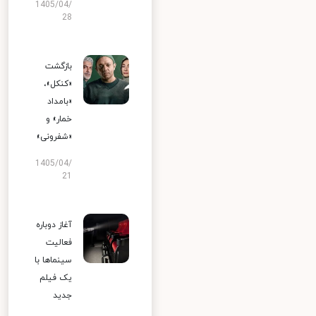
1405/04/
28
بازگشت
«کنکل»،
«بامداد
خمار» و
«شفرونی»
1405/04/
21
آغاز دوباره
فعالیت
سینماها با
یک فیلم
جدید