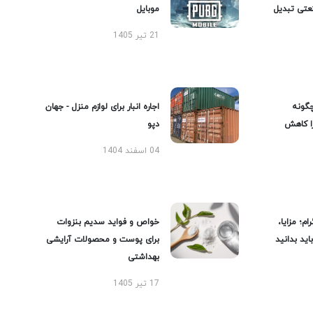
عتی تبدیل
موبایل
21 تیر 1405
گونه
اجاره انبار برای لوازم منزل - جهان
را کاهش
دپو
04 اسفند 1404
ام؛ مزایا،
خواص و فواید سدیم بنزوات
ید بدانید
برای پوست و محصولات آرایشی
بهداشتی
17 تیر 1405