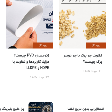
رپورتاژ
رپورتاژ
تفاوت جو پرک با جو دوسر
ژئوممبران PVC چیست؟
پرک چیست؟
مزایا، کاربردها و تفاوت با
HDPE و LLDPE
11 مرداد 1405
12 مرداد 1405
اشتغال‌زایی بدون تاریخ انقضا
چرا خلیج بلبرینگ ب