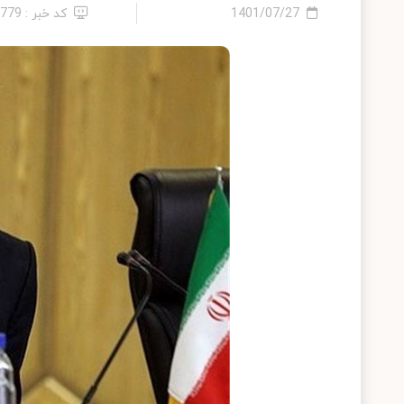
1401/07/27
کد خبر : 9779