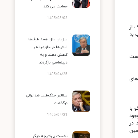
حمایت می کند
1405/05/03
ا هر یک از
 به
سازمان ملل: همه طرف‌ها
تنش‌ها در خاورمیانه را
کاهش دهند و به
است
دیپلماسی بازگردند
1405/04/25
های
سناتور جنگ‌طلب ضدایرانی
درگذشت
 با
جود
1405/04/21
 در
مین
نشست بی‌نتیجه دیگر