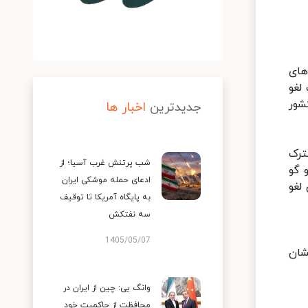
های
لغو
شور
جدیدترین
اخبار ها
ترک
شب پرتنش غرب آسیا؛ از
 گو
ادعای حمله موشکی ایران
لغو
به پایگاه آمریکا تا توقیف
سه نفتکش
1405/05/07
شان
وانگ یی: چین از ایران در
محافظت از حاکمیت خود