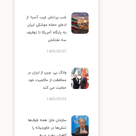
شب پرتنش غرب آسیا؛ از
ادعای حمله موشکی ایران
به پایگاه آمریکا تا توقیف
سه نفتکش
1405/05/07
وانگ یی: چین از ایران در
محافظت از حاکمیت خود
حمایت می کند
1405/05/03
سازمان ملل: همه طرف‌ها
تنش‌ها در خاورمیانه را
کاهش دهند و به