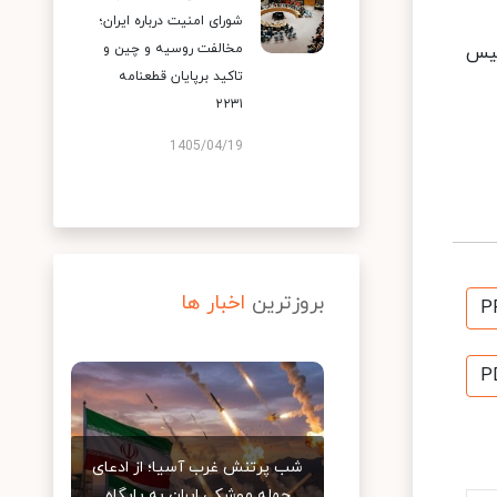
شورای امنیت درباره ایران؛
مخالفت روسیه و چین و
ئیس
تاکید برپایان قطعنامه
۲۲۳۱
1405/04/19
بروزترین
اخبار ها
P
P
شب پرتنش غرب آسیا؛ از ادعای
حمله موشکی ایران به پایگاه