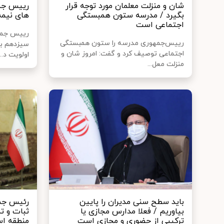
شان و منزلت معلمان مورد توجه قرار
رییس جمه
بگیرد / مدرسه ستون همبستگی
های نیمه
اجتماعی است
رییس جمهو
رییس‌جمهوری مدرسه را ستون همبستگی
سیزدهم بر
اجتماعی توصیف کرد و گفت: امروز شان و
اولویت د...
منزلت معل...
باید سطح سنی مدیران را پایین
رئیس جم
بیاوریم / فعلا مدارس مجازی یا
ثبات و ت
ترکیبی از حضوری و مجازی است
منطقه ا