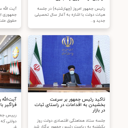
رئیس جمهور امروز (چهارشنبه) در جلسه
آیت الله 
هیات دولت با اشاره به آغاز سال تحصیلی
جمهوری ای
جدید و...
حقوق ملت‌ه
تاکید رئیس جمهور بر سرعت
آیت‌الله 
بخشیدن به اقدامات در راستای ثبات
فراگیر با
در بازار
رییس جمهو
جلسه ستاد هماهنگی اقتصادی دولت روز
دولتی که د
یکشنبه به ریاست رئیس جمهور برگزار شد
فر...