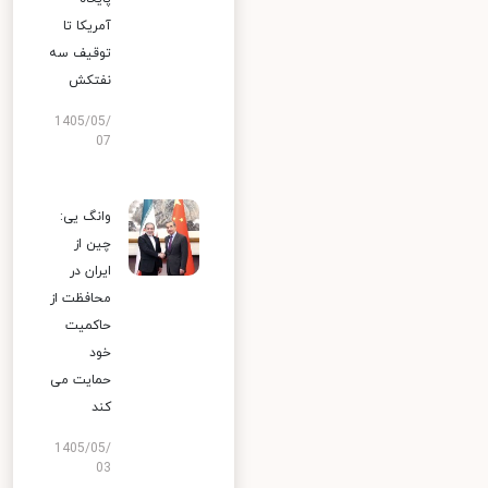
آمریکا تا
توقیف سه
نفتکش
1405/05/
07
وانگ یی:
چین از
ایران در
محافظت از
حاکمیت
خود
حمایت می
کند
1405/05/
03