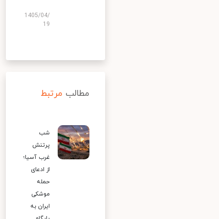
1405/04/
19
مطالب
مرتبط
شب
پرتنش
غرب آسیا؛
از ادعای
حمله
موشکی
ایران به
پایگاه