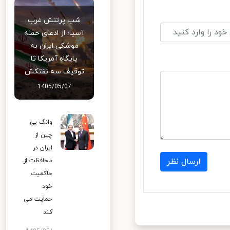
شب پرتنش غرب
آسیا؛ از ادعای حمله
موشکی ایران به
پایگاه آمریکا تا
توقیف سه نفتکش
1405/05/07
وانگ یی:
چین از
ایران در
ارسال نظر
محافظت از
حاکمیت
خود
حمایت می
کند