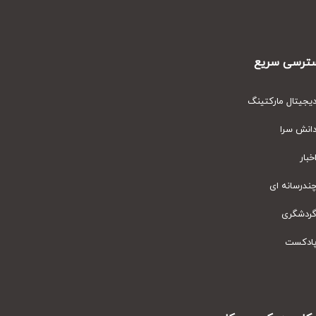
رسی سریع
یتال مارکتینگ
نش سرا
ار
رسانه ای
دشگری
دکست