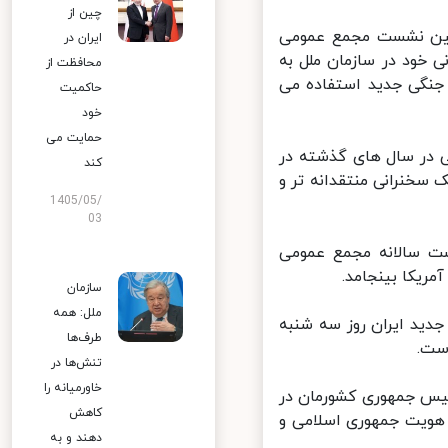
چین از
ین نشست مجمع عمومی
ایران در
 خود در سازمان ملل به
محافظت از
جنگی جدید استفاده می
حاکمیت
خود
حمایت می
در سال های گذشته در
کند
خنرانی منتقدانه تر و
1405/05/
03
ت سالانه مجمع عمومی
یکا بینجامد.
سازمان
ملل: همه
ید ایران روز سه شنبه
طرف‌ها
ت.
تنش‌ها در
خاورمیانه را
س جمهوری کشورمان در
کاهش
هویت جمهوری اسلامی و
دهند و به