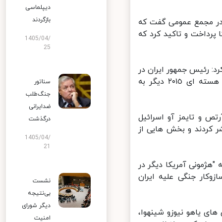
دیپلماسی
بازگردند
ود در مجمع عمومی گفت که
پرداخت و تاکید کرد که
1405/04/
25
 رئیس جمهور ایران در
این سخنرانی گفت که کشورش پس از خروج یکجانبه واشنگتن از توافق هسته ای ٢٠١٥ دیگر به
سناتور
جنگ‌طلب
ضدایرانی
 و تایمز آو اسرائیل
درگذشت
کردند و بخش هایی از
1405/04/
21
"هژمونی آمریکا دیگر در
وکار جنگی علیه ایران
نشست
بی‌نتیجه
دیگر شورای
ای یاهو نیوزو شینهوا،
امنیت