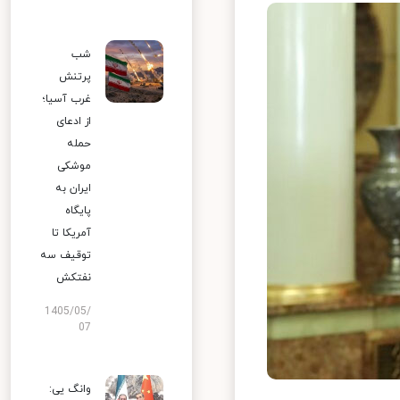
شب
پرتنش
غرب آسیا؛
از ادعای
حمله
موشکی
ایران به
پایگاه
آمریکا تا
توقیف سه
نفتکش
1405/05/
07
وانگ یی: