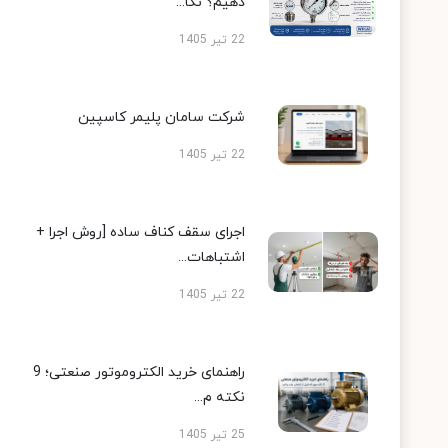
دهیم؟ نکا...
22 تیر 1405
شرکت سامان پلیمر کاسپین
22 تیر 1405
اجرای سقف کناف ساده [روش اجرا +
اشتباهات...
22 تیر 1405
راهنمای خرید الکتروموتور صنعتی؛ 9
نکته م...
25 تیر 1405