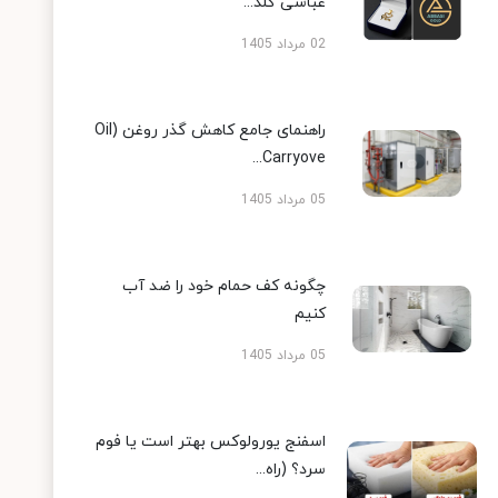
عباسی گلد...
02 مرداد 1405
راهنمای جامع کاهش گذر روغن (Oil
Carryove...
05 مرداد 1405
چگونه کف حمام خود را ضد آب
کنیم
05 مرداد 1405
اسفنج یورولوکس بهتر است یا فوم
سرد؟ (راه...