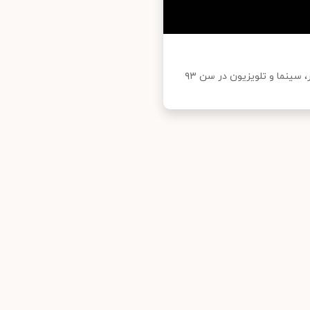
ایسنا نوشت: روح الله مفیدی نصرآبادی، بازیگر پیشکسوت تئاتر، سینما و تلویزیون در سن ۹۳