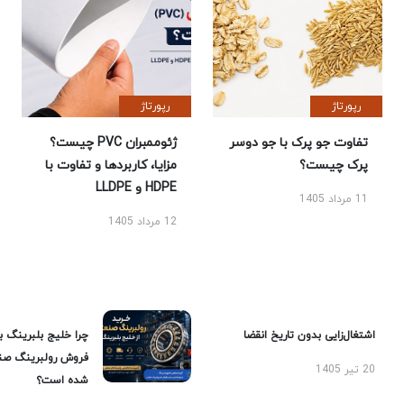
رپورتاژ
رپورتاژ
تفاوت جو پرک با جو دوسر
ژئوممبران PVC چیست؟
پرک چیست؟
مزایا، کاربردها و تفاوت با
HDPE و LLDPE
11 مرداد 1405
12 مرداد 1405
اشتغال‌زایی بدون تاریخ انقضا
چرا خلیج بلبرینگ ب
فروش رولبرینگ صن
20 تیر 1405
شده است؟