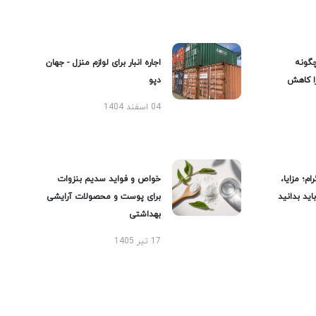
گونه
اجاره انبار برای لوازم منزل - جهان
را کاهش
دپو
04 اسفند 1404
ام؛ مزایا،
خواص و فواید سدیم بنزوات
ید بدانید
برای پوست و محصولات آرایشی
بهداشتی
17 تیر 1405