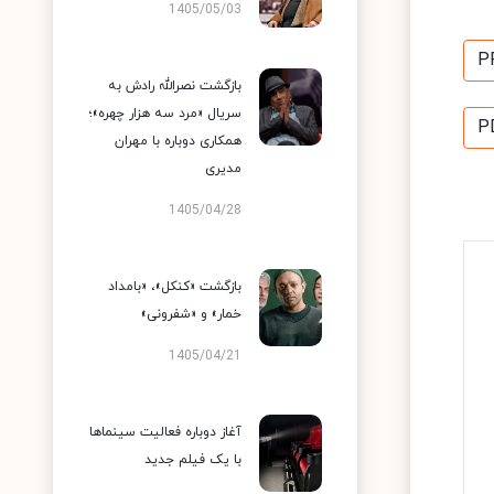
1405/05/03
P
بازگشت نصرالله رادش به
سریال «مرد سه هزار چهره»؛
P
همکاری دوباره با مهران
مدیری
1405/04/28
بازگشت «کنکل»، «بامداد
خمار» و «شفرونی»
1405/04/21
آغاز دوباره فعالیت سینماها
با یک فیلم جدید