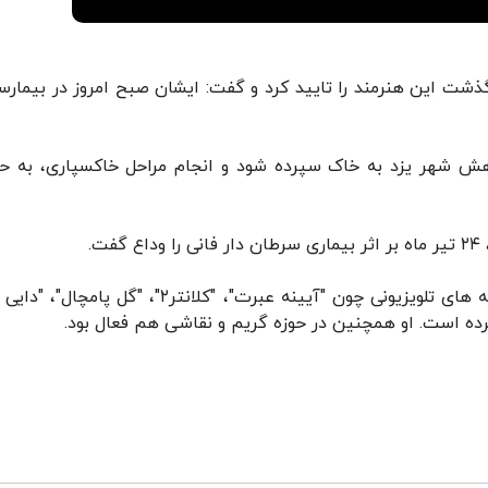
گذشت این هنرمند را تایید کرد و گفت: ایشان صبح امروز در بیمارس
هش شهر یزد به خاک سپرده شود و انجام مراحل خاکسپاری، به ح
ت.
روح الله مفیدی متولد ۱۳۰۸ طی این سالها در مجموعه های تلویزیونی چون "آیینه عبرت"، "کلانتر۲"، "گل 
 کرده است. او همچنین در حوزه گریم و نقاشی هم فعال بود.