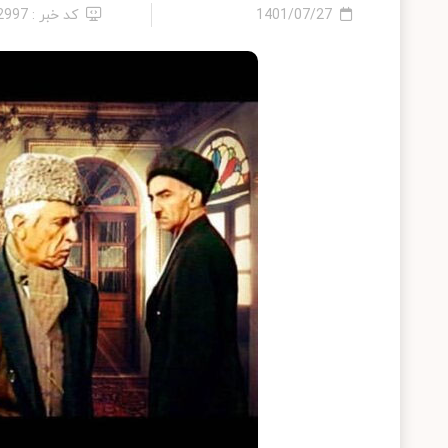
1401/07/27
کد خبر : 12997