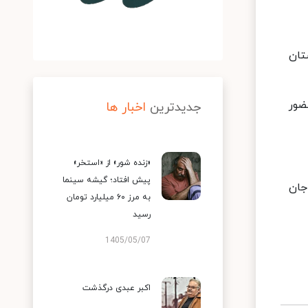
تان
ضور
جدیدترین
اخبار ها
«زنده شور» از «استخر»
پیش افتاد؛ گیشه سینما
پامچال"، "دایی جان
به مرز ۶۰ میلیارد تومان
رسید
1405/05/07
اکبر عبدی درگذشت