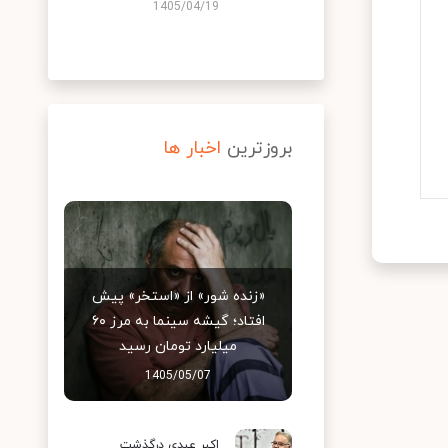
1405/04/19
بروزترین
اخبار ها
«زنده شور» از «استخر» پیش
افتاد؛ گیشه سینما به مرز ۶۰
میلیارد تومان رسید
1405/05/07
اکبر عبدی درگذشت