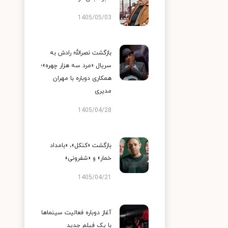
1405/05/03
بازگشت نصرالله رادش به
سریال «مرد سه هزار چهره»؛
همکاری دوباره با مهران
مدیری
1405/04/28
بازگشت «کنکل»، «بامداد
خمار» و «شفرونی»
1405/04/21
آغاز دوباره فعالیت سینماها
با یک فیلم جدید