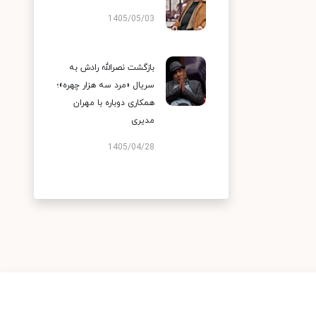
1405/05/03
بازگشت نصرالله رادش به
سریال «مرد سه هزار چهره»؛
همکاری دوباره با مهران
مدیری
1405/04/28