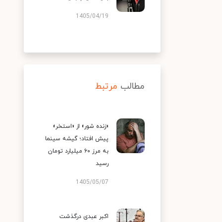
1405/04/19
مطالب
مرتبط
«زنده شور» از «استخر»
پیش افتاد؛ گیشه سینما
به مرز ۶۰ میلیارد تومان
رسید
1405/05/07
اکبر عبدی درگذشت