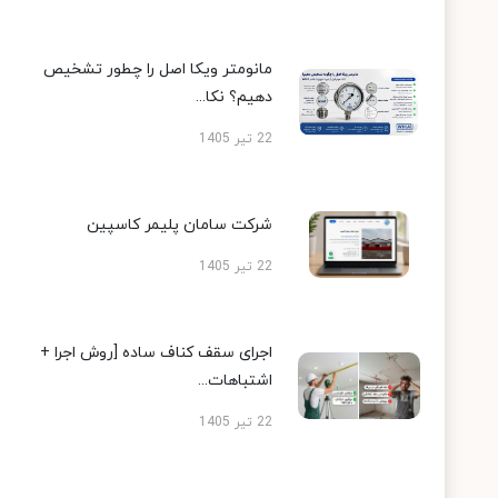
مانومتر ویکا اصل را چطور تشخیص
دهیم؟ نکا...
22 تیر 1405
شرکت سامان پلیمر کاسپین
22 تیر 1405
اجرای سقف کناف ساده [روش اجرا +
اشتباهات...
22 تیر 1405