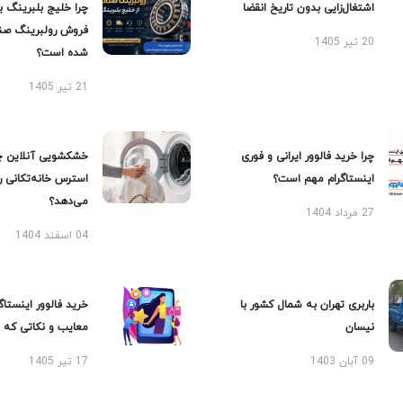
اشتغال‌زایی بدون تاریخ انقضا
چرا خلیج بلبرینگ ب
فروش رولبرینگ صن
20 تیر 1405
شده است؟
21 تیر 1405
چرا خرید فالوور ایرانی و فوری
خشکشویی آنلاین چ
اینستاگرام مهم است؟
استرس خانه‌تکانی 
می‌دهد؟
27 مرداد 1404
04 اسفند 1404
باربری تهران به شمال کشور با
خرید فالوور اینستاگر
نیسان
معایب و نکاتی که با
09 آبان 1403
17 تیر 1405