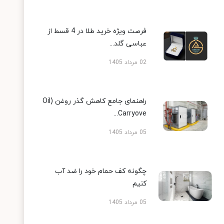
فرصت ویژه خرید طلا در 4 قسط از
عباسی گلد...
02 مرداد 1405
راهنمای جامع کاهش گذر روغن (Oil
Carryove...
05 مرداد 1405
چگونه کف حمام خود را ضد آب
کنیم
05 مرداد 1405