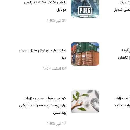
ه مرکز
بازیابی اکانت هک‌شده پابجی
عتی تبدیل
موبایل
21 تیر 1405
گونه
اجاره انبار برای لوازم منزل - جهان
را کاهش
دپو
04 اسفند 1404
ام؛ مزایا،
خواص و فواید سدیم بنزوات
ید بدانید
برای پوست و محصولات آرایشی
بهداشتی
17 تیر 1405