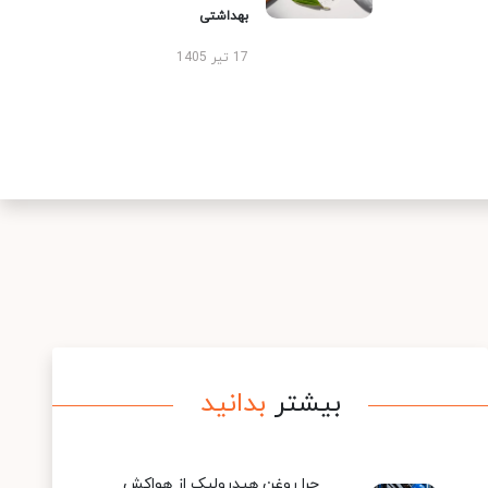
بهداشتی
17 تیر 1405
بیشتر
بدانید
چرا روغن هیدرولیک از هواکش