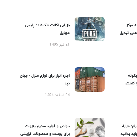
ه مرکز
بازیابی اکانت هک‌شده پابجی
عتی تبدیل
موبایل
21 تیر 1405
گونه
اجاره انبار برای لوازم منزل - جهان
را کاهش
دپو
04 اسفند 1404
ام؛ مزایا،
خواص و فواید سدیم بنزوات
ید بدانید
برای پوست و محصولات آرایشی