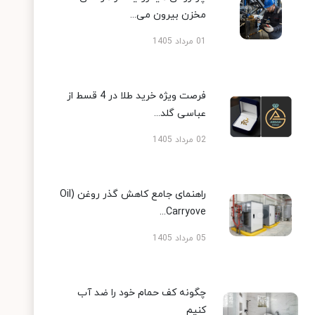
مخزن بیرون می...
01 مرداد 1405
فرصت ویژه خرید طلا در 4 قسط از
عباسی گلد...
02 مرداد 1405
راهنمای جامع کاهش گذر روغن (Oil
Carryove...
05 مرداد 1405
چگونه کف حمام خود را ضد آب
کنیم