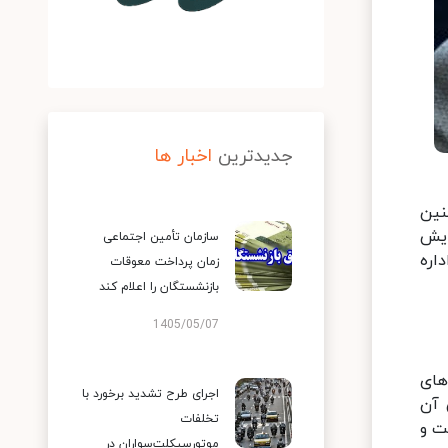
جدیدترین
اخبار ها
نین
ایش
سازمان تأمین اجتماعی
اره
زمان پرداخت معوقات
بازنشستگان را اعلام کند
1405/05/07
های
اجرای طرح تشدید برخورد با
 آن
تخلفات
ت و
موتورسیکلت‌سواران در