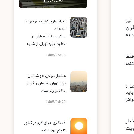
1405/05/07
نیز
اجرای طرح تشدید برخورد با
ران
تخلفات
 به
موتورسیکلت‌سواران در
خطوط ویژه تهران از شنبه
1405/05/03
فقط
ند،
هشدار نارنجی هواشناسی
برای تهران؛ طوفان و گرد و
ی و
خاک در راه است
اید
اکز
1405/04/28
خطر
ماندگاری هوای گرم در کشور
ویت
تا پنج روز آینده