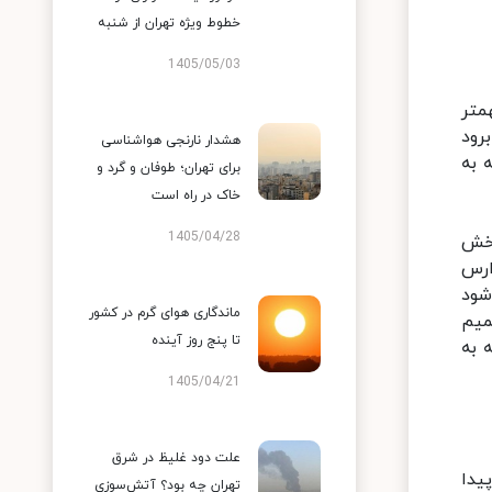
خطوط ویژه تهران از شنبه
1405/05/03
متر
رود
هشدار نارنجی هواشناسی
 به
برای تهران؛ طوفان و گرد و
خاک در راه است
1405/04/28
بخش
ارس
شود
ماندگاری هوای گرم در کشور
میم
تا پنج روز آینده
 به
1405/04/21
علت دود غلیظ در شرق
یدا
تهران چه بود؟ آتش‌سوزی