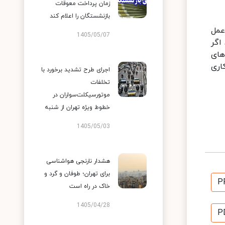
زمان پرداخت معوقات
بازنشستگان را اعلام کند
عمل
1405/05/07
اگر
های
اری
اجرای طرح تشدید برخورد با
تخلفات
موتورسیکلت‌سواران در
خطوط ویژه تهران از شنبه
1405/05/03
هشدار نارنجی هواشناسی
برای تهران؛ طوفان و گرد و
P
خاک در راه است
1405/04/28
P