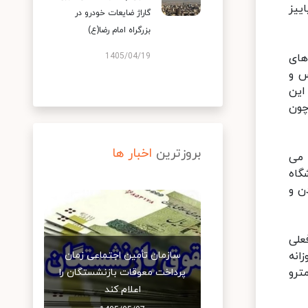
ییز
گاراژ ضایعات خودرو در
بزرگراه امام رضا(ع)
های
1405/04/19
س و
این
چون
بروزترین
اخبار ها
 می
گاه
ن و
علی
انه
سازمان تأمین اجتماعی زمان
مترو
پرداخت معوقات بازنشستگان را
اعلام کند