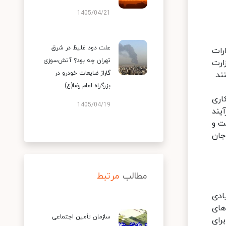
1405/04/21
علت دود غلیظ در شرق
رات
تهران چه بود؟ آتش‌سوزی
ارت
گاراژ ضایعات خودرو در
ند.
بزرگراه امام رضا(ع)
اری
1405/04/19
یند
ت و
جان
مطالب
مرتبط
یادی
های
سازمان تأمین اجتماعی
رای