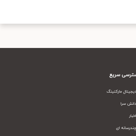
رسی سریع
یتال مارکتینگ
نش سرا
ار
رسانه ای