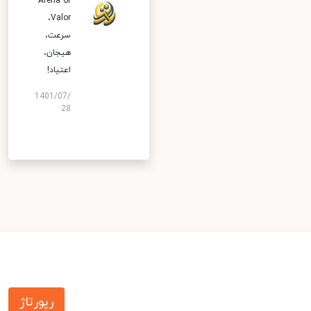
Arena of
Valor،
سرعت،
هیجان،
اعتیاد!
1401/07/
28
رپورتاژ