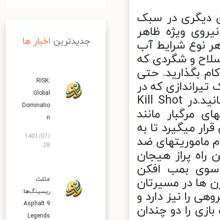
ازی موفق دیگری در سبک
روی ویژه ظاهر
جدیدترین
اخبار ها
ر نوع شرایط آب
سلاح و شگردی که
م بگذارید. حتی
RISK:
تیراندازی که در
Global
دست دارید به ضرب یک گلوله هدف را به قتل برسانید.در Kill Shot
Dominatio
ی مرگبار مانند
n
ار میگیرد تا به
1401/07/
 ماموریتهای ضد
28
راه پراز هیجان
سوی بمب افکن
 ها در مسیرتان
مثلث
ریسینگ‌ها:
ی را نیز دارد و
Asphalt 9
زی را دو چندان
Legends