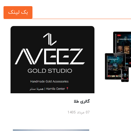
بک لینک
گالری طلا
07 مرداد 1405