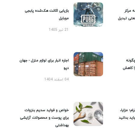
ه مرکز
بازیابی اکانت هک‌شده پابجی
عتی تبدیل
موبایل
21 تیر 1405
گونه
اجاره انبار برای لوازم منزل - جهان
را کاهش
دپو
04 اسفند 1404
ام؛ مزایا،
خواص و فواید سدیم بنزوات
ید بدانید
برای پوست و محصولات آرایشی
بهداشتی