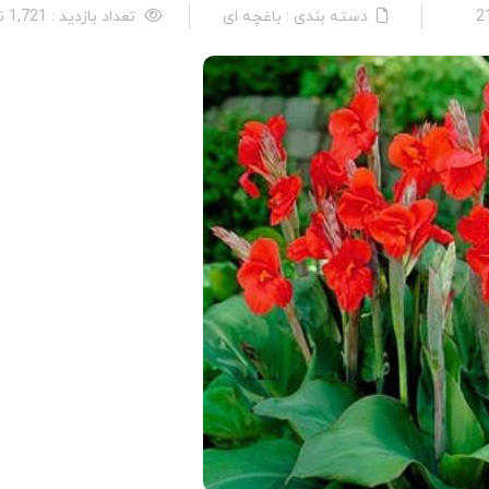
دسته بندی : باغچه ای
تعداد بازدید : 1,721 نفر