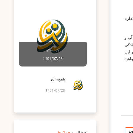
دارد
آب و
ندگی
گل اختر
 این
اهید
1401/07/28
باغچه ای
1401/07/28
مطالب
مرتبط