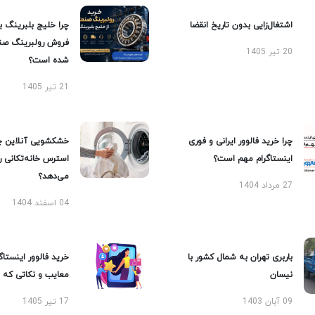
اشتغال‌زایی بدون تاریخ انقضا
چرا خلیج بلبرینگ ب
فروش رولبرینگ صن
20 تیر 1405
شده است؟
21 تیر 1405
چرا خرید فالوور ایرانی و فوری
خشکشویی آنلاین چ
اینستاگرام مهم است؟
استرس خانه‌تکانی 
می‌دهد؟
27 مرداد 1404
04 اسفند 1404
باربری تهران به شمال کشور با
خرید فالوور اینستاگر
نیسان
معایب و نکاتی که با
09 آبان 1403
17 تیر 1405