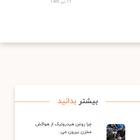
17 تیر 1405
بیشتر
بدانید
چرا روغن هیدرولیک از هواکش
مخزن بیرون می...