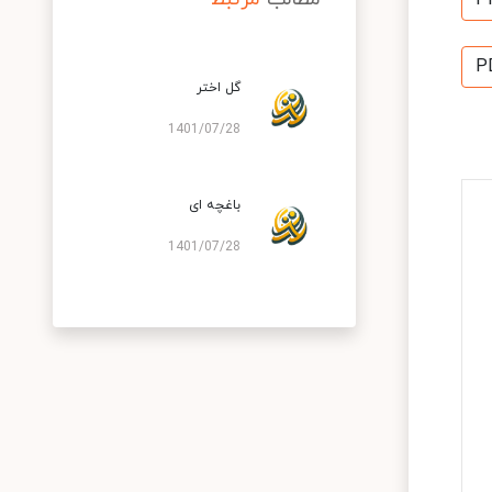
P
P
گل اختر
1401/07/28
باغچه ای
1401/07/28