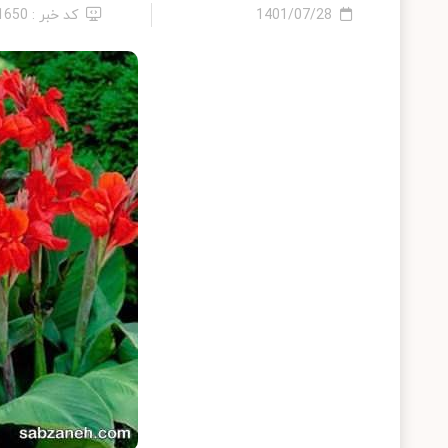
1401/07/28
کد خبر : 21650