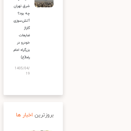
شرق تهران
چه بود؟
آتش‌سوزی
گاراژ
ضایعات
خودرو در
بزرگراه امام
رضا(ع)
1405/04/
19
بروزترین
اخبار ها