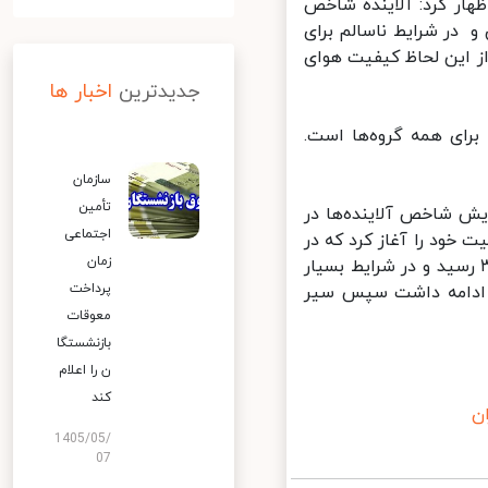
ت هوای تهران در روز یکشنبه ( ۱۲ تیرماه) اظهار کرد: آلاینده شاخص
 میانگیم ۱۶۸ ذرات معلق کمتر از ۱۰ میکرون و در شرایط ناسالم برای
 کمتر از ۲.۵ میکرون نیز ۱۴۸ ثبت شد و از این لحاظ کیفیت هوای
جدیدترین
اخبار ها
ن ۱۷۲ و در شرایط ناسالم برای همه گروه‌ها است.
سازمان
تأمین
 شاخص آلاینده‌ها در
اجتماعی
ان فعالیت خود را آغاز کرد که در
زمان
تگاه‌های غرب پایتخت شاخص آلاینده‌ها بالا رفت و در نیمه شب به ۳۰۰ رسید و در شرایط بسیار
پرداخت
و این شرایط جوی تا ساعت ۶ صبح نیز ادامه داشت سپس سیر
معوقات
بازنشستگا
ن را اعلام
کند
1405/05/
07