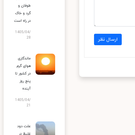
طوفان و
گرد و خاک
در راه است
1405/04/
28
ارسال نظر
ماندگاری
هوای گرم
در کشور تا
پنج روز
آینده
1405/04/
21
علت دود
غلیظ در