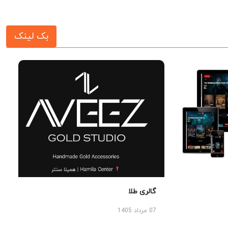
بک لینک
گالری طلا
07 مرداد 1405