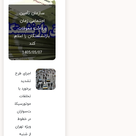
سازمان تأمین
اجتماعی زمان
پرداخت معوقات
بازنشستگان را اعلام
کند
1405/05/07
اجرای طرح
تشدید
برخورد با
تخلفات
موتورسیکل
ت‌سواران
در خطوط
ویژه تهران
از شنبه