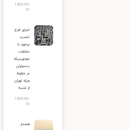
1405/05/
07
اجرای طرح
تشدید
برخورد با
تخلفات
موتورسیکل
ت‌سواران
در خطوط
ویژه تهران
از شنبه
1405/05/
03
هشدار