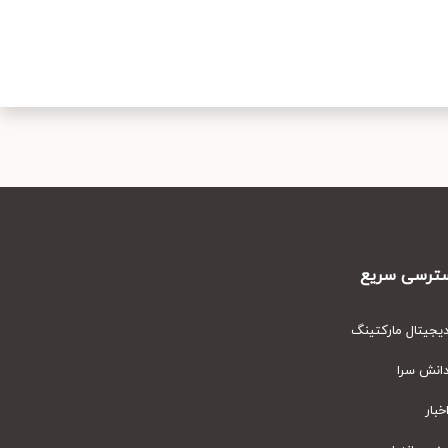
رسی سریع
یتال مارکتینگ
نش سرا
ار