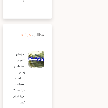
19
مطالب
مرتبط
سازمان
تأمین
اجتماعی
زمان
پرداخت
معوقات
بازنشستگا
ن را اعلام
کند