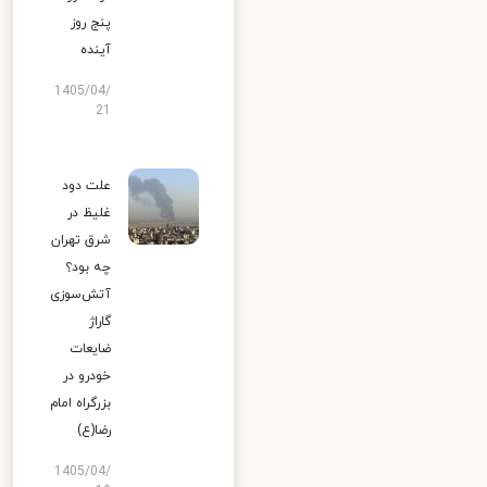
پنج روز
آینده
1405/04/
21
علت دود
غلیظ در
شرق تهران
چه بود؟
آتش‌سوزی
گاراژ
ضایعات
خودرو در
بزرگراه امام
رضا(ع)
1405/04/