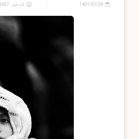
1401/07/28
کد خبر : 23307