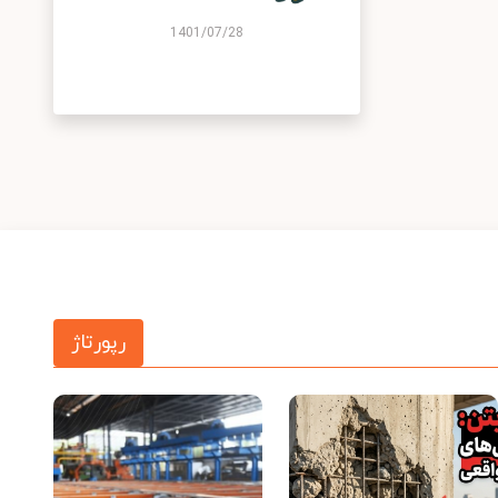
1401/07/28
رپورتاژ