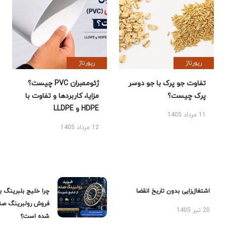
رپورتاژ
رپورتاژ
تفاوت جو پرک با جو دوسر
ژئوممبران PVC چیست؟
پرک چیست؟
مزایا، کاربردها و تفاوت با
HDPE و LLDPE
11 مرداد 1405
12 مرداد 1405
اشتغال‌زایی بدون تاریخ انقضا
چرا خلیج بلبرینگ ب
فروش رولبرینگ صن
20 تیر 1405
شده است؟