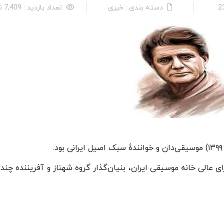
دسته بندی : خبری
تعداد بازدید : 7,409 نفر
موسیقی‌دان
و
خوانندهٔ
سبک
اصیل ایرانی
بود.
ی عالی
خانه موسیقی ایران،
بنیان‌گذار
گروه شهناز
و آفریننده
چند 