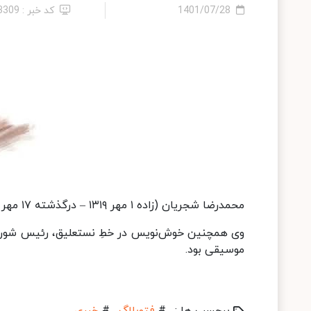
1401/07/28
کد خبر : 23309
محمدرضا شجریان
(زاده ۱ مهر ۱۳۱۹ – درگذشته ۱۷ مهر ۱۳۹۹)
وی همچنین
خوش‌نویس
در خطِ
نستعلیق
،
رئیس شورا
موسیقی
بود.