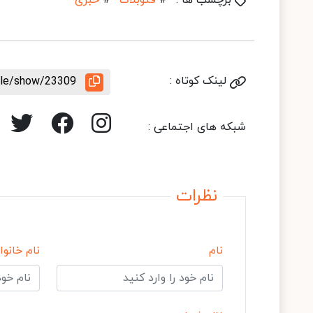
برچسب ها :
#
فتوبلاگ
#
خبری
لینک کوتاه :
icle/show/23309
شبکه های اجتماعی :
نظرات
نام
نام خانوا