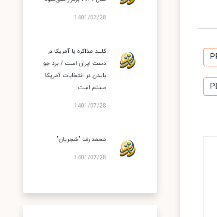
1401/07/28
کلید مذاکره با آمریکا در
P
دست ایران است / برد جو
بایدن در انتخابات آمریکا
P
مسلم است
1401/07/28
محمد رضا "شجریان"
1401/07/28