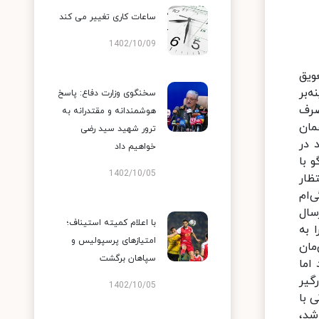
ساعات کاری تغییر می‌ کند
1402/10/09
ویق
‌بر
سخنگوی وزارت دفاع: پاسخ
صرف
هوشمندانه و مقتدرانه به
مان
ترور شهید سید رضی
 در
خواهیم داد
 با
1402/10/05
ظار
‌ام
سال
با اعلام کمیته استیناف؛
 به
امتیازهای پرسپولیس و
مان
سپاهان برگشت
اما
گیر
1402/10/05
 با
شد،