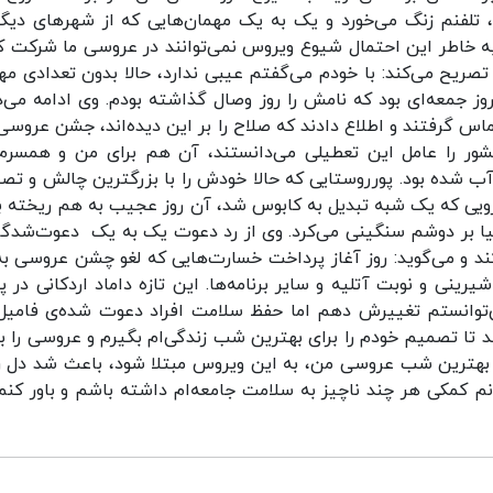
تلفنم زنگ می‌خورد و یک به یک مهمان‌هایی که از شهرهای دیگر
به خاطر این احتمال شیوع ویروس نمی‌توانند در عروسی ما شرکت کن
، تصریح می‌کند: با خودم می‌گفتم عیبی ندارد، حالا بدون تعدادی مه
ز جمعه‌ای بود که نامش را روز وصال گذاشته بودم. وی ادامه می‌د
ماس گرفتند و اطلاع دادند که صلاح را بر این دیده‌اند، جشن عروسی 
کشور را عامل این تعطیلی می‌دانستند، آن هم برای من و همسرم
ب شده بود. پورروستایی که حالا خودش را با بزرگترین چالش و تص
رزویی که یک شبه تبدیل به کابوس شد، آن روز عجیب به هم ریخته ب
دنیا بر دوشم سنگینی می‌کرد. وی از رد دعوت یک به یک دعوت‌شدگا
از بهم خوردن عروسی و لغو مقدمات عروسی یاد می‌کند و می‌‎گوید: روز آغاز پرداخت خسارت‌هایی که لغو چشن عروسی
یرینی و نوبت آتلیه و سایر برنامه‌ها. این تازه داماد اردکانی در پ
ی‌توانستم تغییرش دهم اما حفظ سلامت افراد دعوت شده‌ی فامیل
 شد تا تصمیم خودم را برای بهترین شب زندگی‌ام بگیرم و عروسی را ب
 بهترین شب عروسی من، به این ویروس مبتلا شود، باعث شد دل را
م را تعطیل کنم تا بتوانم کمکی هر چند ناچیز به سلامت جامعه‌ام داشته باشم و باور ک