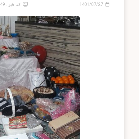
1401/07/27
کد خبر : 49