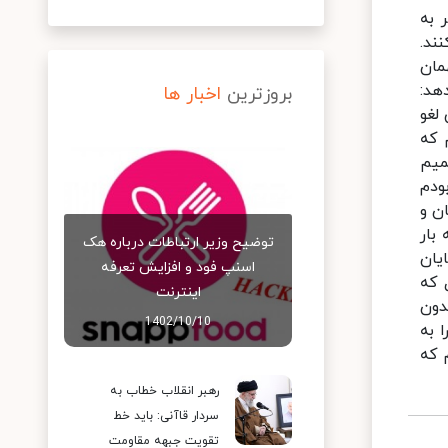
 به
ند.
مان
هد:
بروزترین
اخبار ها
لغو
 که
میم
ودم
ن و
 به بار
توضیح وزیر ارتباطات درباره هک
ایان
اسنپ‌ فود و افزایش تعرفه
 که
اینترنت
دون
1402/10/10
 به
نم که
رهبر انقلاب خطاب به
سردار قاآنی: باید خط
تقویت جبهه مقاومت