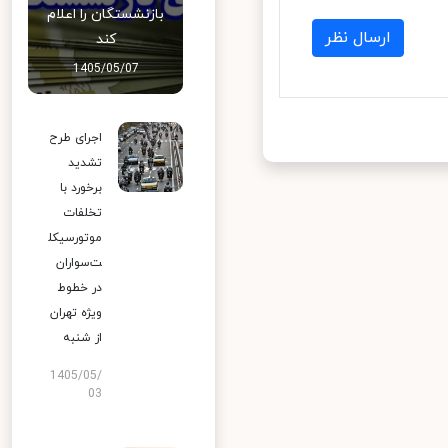
بازنشستگان را اعلام
ارسال نظر
کند
1405/05/07
اجرای طرح
تشدید
برخورد با
تخلفات
موتورسیکل
ت‌سواران
در خطوط
ویژه تهران
از شنبه
1405/05/
03