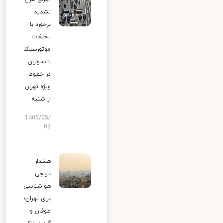
تشدید
برخورد با
تخلفات
موتورسیکل
ت‌سواران
در خطوط
ویژه تهران
از شنبه
1405/05/
03
هشدار
نارنجی
هواشناسی
برای تهران؛
طوفان و