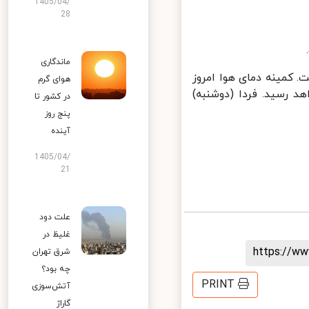
1405/04/
28
ماندگاری
کمینه دمای هوا امروز
هوای گرم
 ۴۲ درجه سانتی‌گراد خواهد رسید. فردا (دوشنبه)
در کشور تا
پنج روز
آینده
1405/04/
21
علت دود
غلیظ در
https://
شرق تهران
چه بود؟
PRINT
آتش‌سوزی
گاراژ