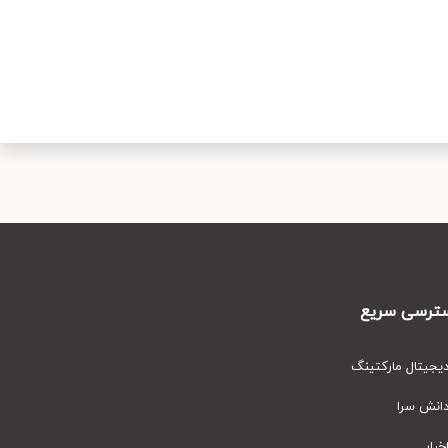
رسی سریع
یتال مارکتینگ
نش سرا
ار