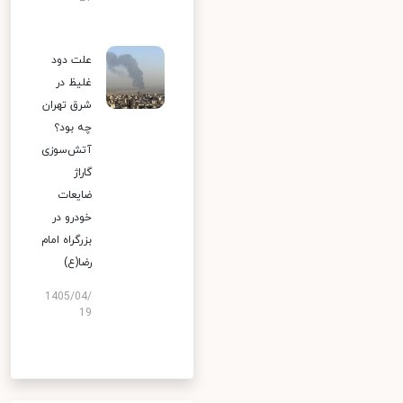
علت دود
غلیظ در
شرق تهران
چه بود؟
آتش‌سوزی
گاراژ
ضایعات
خودرو در
بزرگراه امام
رضا(ع)
1405/04/
19