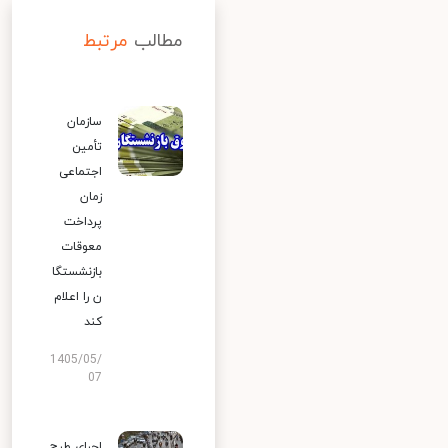
مطالب
مرتبط
سازمان
تأمین
اجتماعی
زمان
پرداخت
معوقات
بازنشستگا
ن را اعلام
کند
1405/05/
07
اجرای طرح