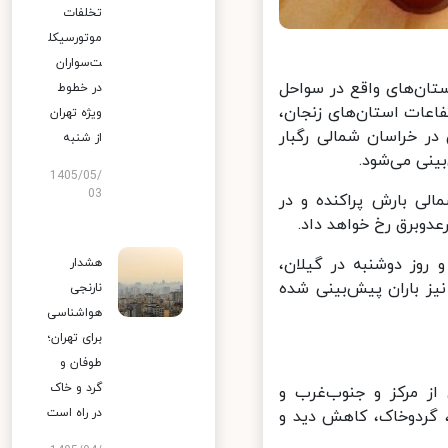
تخلفات
موتورسیکل
ت‌سواران
ناسی، امروز (یکشنبه ۷ مرداد) در استان‌های واقع در سواحل
در خطوط
اعات استان‌های زنجان،
ویژه تهران
علاوه بر این مناطق در خراسان شمالی رگبار
از شنبه
نی می‌شود.
1405/05/
03
ی بارش پراکنده و در
وبرق رخ خواهد داد.
روز دوشنبه در گیلان،
هشدار
یز باران پیش‌بینی شده
نارنجی
هواشناسی
برای تهران؛
طوفان و
گرد و خاک
ز مرکز و جنوب‌غرب و
در راه است
 گردوخاک، کاهش دید و