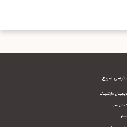
رسی سریع
یتال مارکتینگ
نش سرا
ار