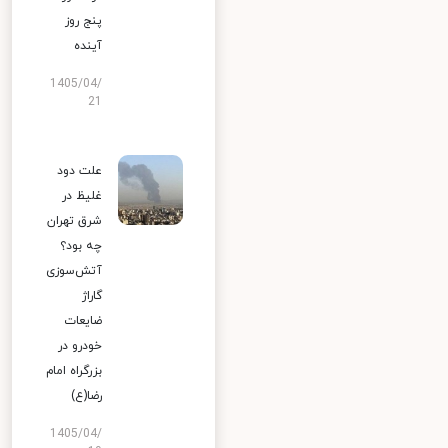
پنج روز
آینده
1405/04/
21
علت دود
غلیظ در
شرق تهران
چه بود؟
آتش‌سوزی
گاراژ
ضایعات
خودرو در
بزرگراه امام
رضا(ع)
1405/04/