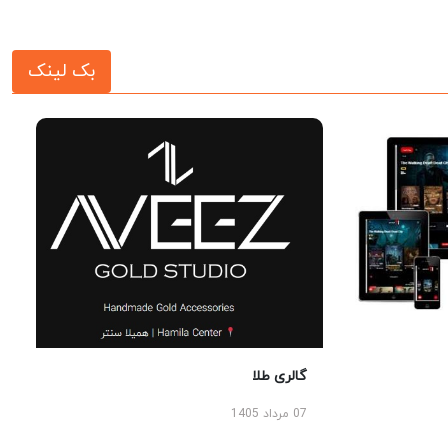
بک لینک
گالری طلا
07 مرداد 1405