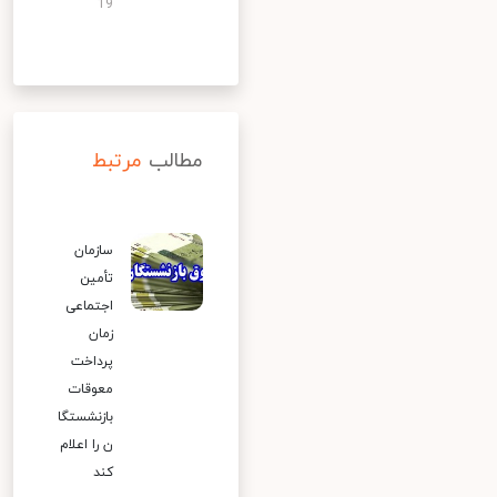
19
مطالب
مرتبط
سازمان
تأمین
اجتماعی
زمان
پرداخت
معوقات
بازنشستگا
ن را اعلام
کند