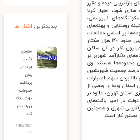
رح‌های بازآفرینی دیده و مقرر
یاده سازی شود، اظهار کرد:‌
انی، سکونتگاه‌های غیررسمی،
ه روستایی و پهنه‌های
جدیدترین
اخبار ها
عه‌ها بر اساس مطالعات
انجام‌شده در طرح جامع، مطالعات فرادستی طرح تفصیلی، مطالعات بازآفرینی حدود ۱۴۰ هزار هکتار
آمد شهری در سطح کشور وجود دارد که جمعیتی بیش از ۲۰ میلیون نفر در آن ساکن
سازمان
 حدود ۱۵ هزار هکتار محدوده‌های ناکارآمد شهری در
تأمین
 ساکن در این محدوده‌ها هستند. وی
اجتماعی
ین‌که به عبارتی ۱۰.۷ درصد مساحت بافت فرسوده کل کشور و ۲۲.۵ درصد جمعیت شهرنشین
زمان
الا بردن سهم اعتبارات
پرداخت
ستان بوده و بعضی از
معوقات
استان تهران، علاوه بر
بازنشستگا
ولت در احیا بافت‌های
ن را اعلام
آفرینی شهری و همچنین
کند
1405/05/
07