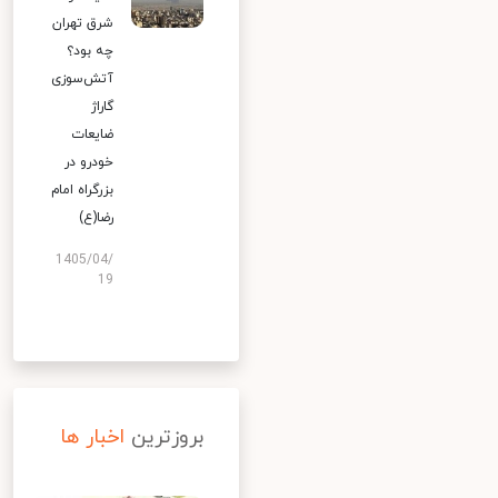
شرق تهران
چه بود؟
آتش‌سوزی
گاراژ
ضایعات
خودرو در
بزرگراه امام
رضا(ع)
1405/04/
19
بروزترین
اخبار ها