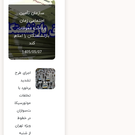
سازمان تأمین
اجتماعی زمان
پرداخت معوقات
بازنشستگان را اعلام
کند
1405/05/07
اجرای طرح
تشدید
برخورد با
تخلفات
موتورسیکل
ت‌سواران
در خطوط
ویژه تهران
از شنبه