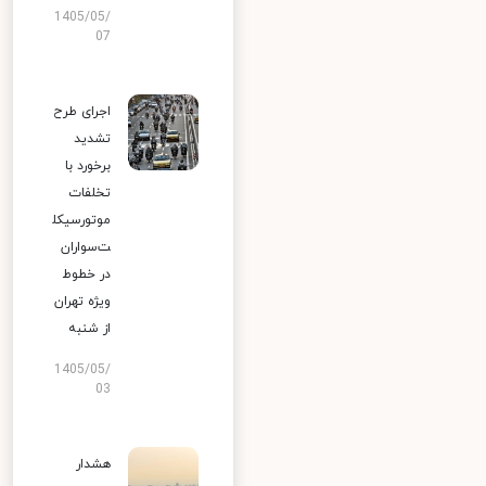
1405/05/
07
اجرای طرح
تشدید
برخورد با
تخلفات
موتورسیکل
ت‌سواران
در خطوط
ویژه تهران
از شنبه
1405/05/
03
هشدار