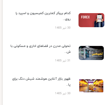
کدام بروکر کمترین کمیسیون و اسپرد را
روی...
30 تیر 1405
تحولی مدرن در فضاهای اداری و مسکونی با
ش...
31 تیر 1405
ظهور بازار آنلاین هوشمند شیش دنگ برای
پا...
30 تیر 1405