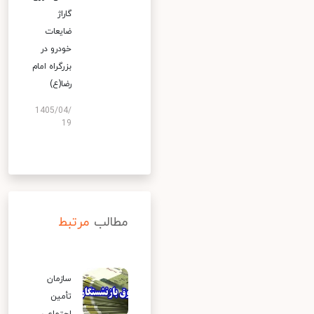
گاراژ
ضایعات
خودرو در
بزرگراه امام
رضا(ع)
1405/04/
19
مطالب
مرتبط
سازمان
تأمین