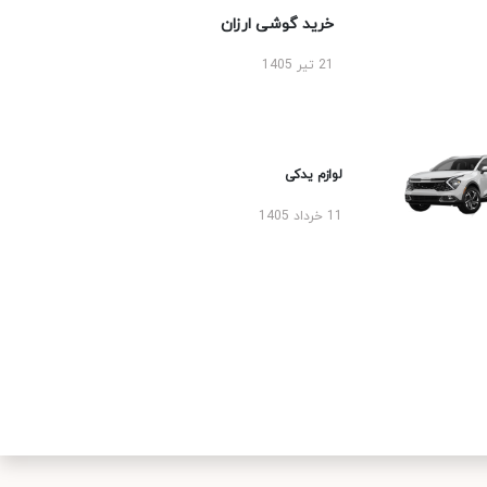
خرید گوشی ارزان
21 تیر 1405
لوازم یدکی
11 خرداد 1405