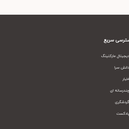
رسی سریع
یتال مارکتینگ
نش سرا
ار
رسانه ای
دشگری
دکست