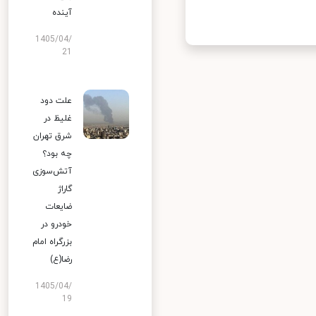
آینده
1405/04/
21
علت دود
غلیظ در
شرق تهران
چه بود؟
آتش‌سوزی
گاراژ
ضایعات
خودرو در
بزرگراه امام
رضا(ع)
1405/04/
19