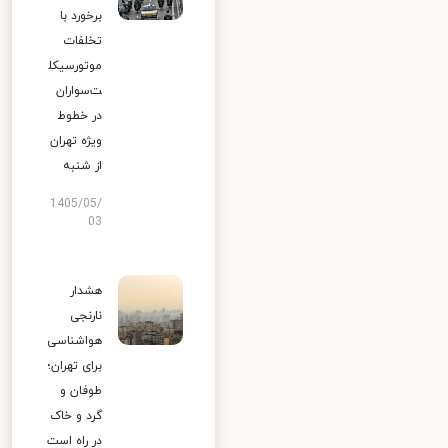
برخورد با
تخلفات
موتورسیکل
ت‌سواران
در خطوط
ویژه تهران
از شنبه
1405/05/
03
هشدار
نارنجی
هواشناسی
برای تهران؛
طوفان و
گرد و خاک
در راه است