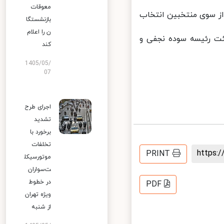
معوقات
از سوی منتخبین انتخاب
بازنشستگا
ن را اعلام
ت رئیسه سوده نجفی و
کند
1405/05/
07
اجرای طرح
تشدید
برخورد با
تخلفات
https
PRINT
موتورسیکل
ت‌سواران
در خطوط
PDF
ویژه تهران
از شنبه