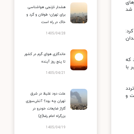
های
هشدار نارنجی هواشناسی
 شد
برای تهران؛ طوفان و گرد و
خاک در راه است
رد:
1405/04/28
دان
ماندگاری هوای گرم در کشور
 که
تا پنج روز آینده
 با
1405/04/21
ردد
علت دود غلیظ در شرق
ت و
تهران چه بود؟ آتش‌سوزی
گاراژ ضایعات خودرو در
بزرگراه امام رضا(ع)
1405/04/19