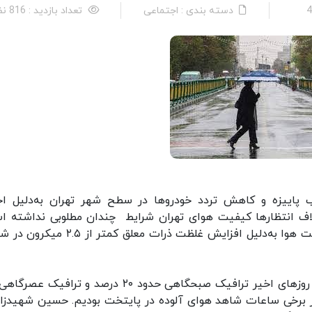
دسته بندی : اجتماعی
تعداد بازدید : 816 نفر
ب پاییزه و کاهش تردد خودروها در سطح شهر تهران به‌دلیل اج
اف انتظارها کیفیت هوای تهران شرایط چندان مطلوبی نداشته ا
برای مثال طی صبح و عصر روز گذشته (۳ آذر) کیفیت هوا به‌دلیل افزایش غلظت ذرات معلق کمت
از سوی دیگر بر اساس اعلام پلیس راهور تهران طی روزهای اخیر ترافیک صبحگاهی حدود ۲۰ درصد و تراف
ین در برخی ساعات شاهد هوای آلوده در پایتخت بودیم. حسین شهیدزاد