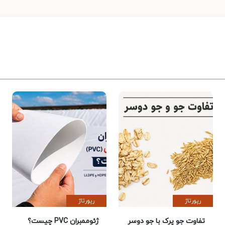
رپورتاژ
رپورتاژ
تفاوت جو پرک با جو دوسر
ژئوممبران PVC چیست؟