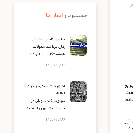
جدیدترین
اخبار ها
سازمان تأمین اجتماعی
زمان پرداخت معوقات
بازنشستگان را اعلام کند
1405/05/07
رای
اجرای طرح تشدید برخورد با
ست.
تخلفات
ر از ۲.۵ میکرون در شرایط
موتورسیکلت‌سواران در
خطوط ویژه تهران از شنبه
1405/05/03
یک عصرگاهی نیز
ه -