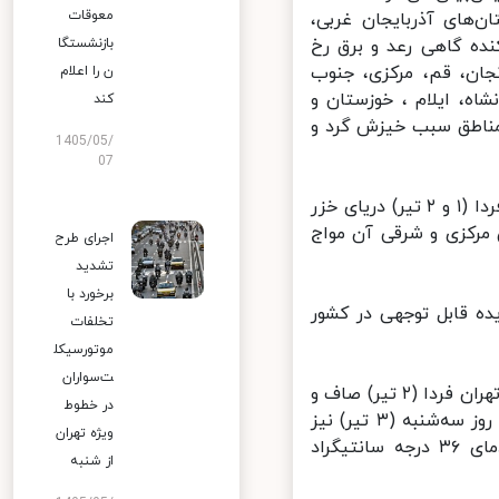
معوقات
ز در ارتفاعات استان‌های آذربایجان غربی،
ه گاهی رعد و برق رخ
بازنشستگا
جان، قم، مرکزی، جنوب
ن را اعلام
ه، ایلام ، خوزستان و
کند
مناطق سبب خیزش گرد و
1405/05/
07
به گفته مدیرکل پیش‌بینی و هشدار سریع سازمان هواشناسی طی امروز و فردا (۱ و ۲ تیر) دریای خزر
مرکزی و شرقی آن مواج
اجرای طرح
تشدید
برخورد با
زهای چهارشنبه و پنجشنبه (۴ و ۵ تیر) پدیده قابل توجهی در کشور
تخلفات
موتورسیکل
ت‌سواران
وی در پایان درباره وضعیت جوی تهران طی دو روز آینده تصریح کرد: آسمان تهران فردا (۲ تیر) صاف و
در خطوط
همراه با وزش باد با حداقل دمای ۲۵ و حداکثر دمای ۳۵ درجه سانتیگراد و روز سه‌شنبه (۳ تیر) نیز
ویژه تهران
آسمان صاف و گاهی همراه با وزش باد با حداقل دمای ۲۴ و حداکثر دمای ۳۶ درجه سانتیگراد
از شنبه