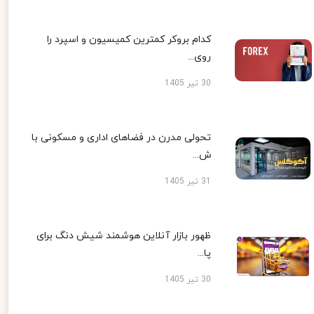
کدام بروکر کمترین کمیسیون و اسپرد را
روی...
30 تیر 1405
تحولی مدرن در فضاهای اداری و مسکونی با
ش...
31 تیر 1405
ظهور بازار آنلاین هوشمند شیش دنگ برای
پا...
30 تیر 1405