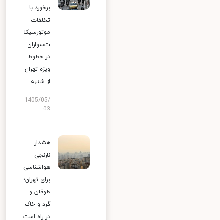
برخورد با
تخلفات
موتورسیکل
ت‌سواران
در خطوط
ویژه تهران
از شنبه
1405/05/
03
هشدار
نارنجی
هواشناسی
برای تهران؛
طوفان و
گرد و خاک
در راه است