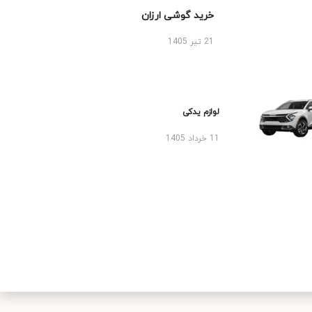
خرید گوشی ارزان
21 تیر 1405
لوازم یدکی
11 خرداد 1405