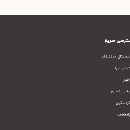
رسی سریع
یتال مارکتینگ
نش سرا
ار
رسانه ای
دشگری
دکست