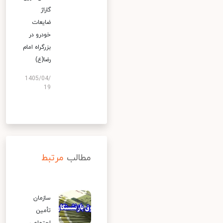
گاراژ
ضایعات
خودرو در
بزرگراه امام
رضا(ع)
1405/04/
19
مطالب
مرتبط
سازمان
تأمین