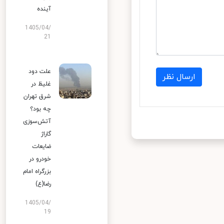
آینده
1405/04/
21
علت دود
ارسال نظر
غلیظ در
شرق تهران
چه بود؟
آتش‌سوزی
گاراژ
ضایعات
خودرو در
بزرگراه امام
رضا(ع)
1405/04/
19