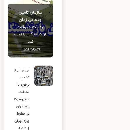
سازمان تأمین
اجتماعی زمان
پرداخت معوقات
بازنشستگان را اعلام
کند
1405/05/07
اجرای طرح
تشدید
برخورد با
تخلفات
موتورسیکل
ت‌سواران
در خطوط
ویژه تهران
از شنبه