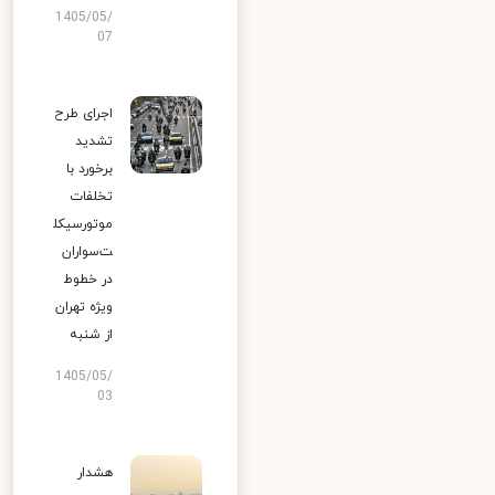
1405/05/
07
اجرای طرح
تشدید
برخورد با
تخلفات
موتورسیکل
ت‌سواران
در خطوط
ویژه تهران
از شنبه
1405/05/
03
هشدار