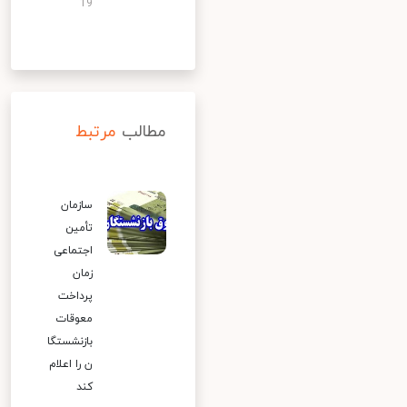
19
مطالب
مرتبط
سازمان
تأمین
اجتماعی
زمان
پرداخت
معوقات
بازنشستگا
ن را اعلام
کند