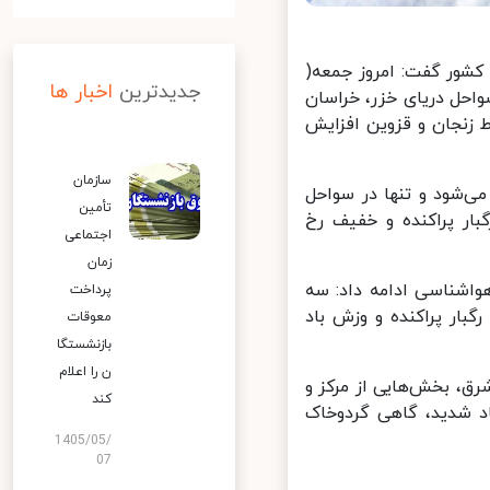
شور گفت: امروز جمعه(
جدیدترین
اخبار ها
بیل، سواحل دریای خزر، خراسان
زنجان و قزوین افزایش
سازمان
‌شود و تنها در سواحل
تأمین
ار پراکنده و خفیف رخ
اجتماعی
زمان
شناسی ادامه داد: سه
پرداخت
ار پراکنده و وزش باد
معوقات
بازنشستگا
ن را اعلام
، بخش‌هایی از مرکز و
کند
د شدید، گاهی گردوخاک
1405/05/
07