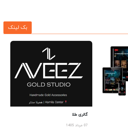
بک لینک
گالری طلا
07 مرداد 1405