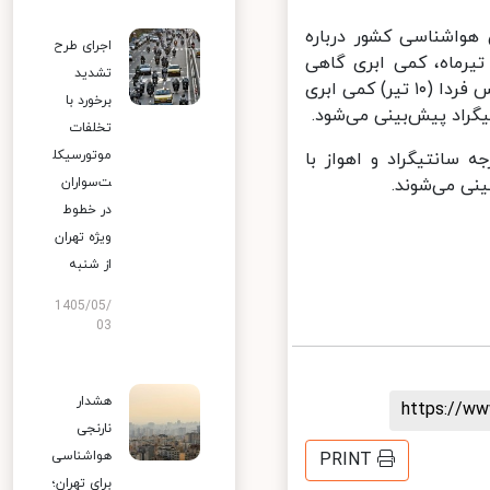
واشناسی کشور درباره
اجرای طرح
رماه، کمی ابری گاهی
تشدید
افزایش ابر و وزش باد با حداقل و حداکثر دمای ۲۶ و ۳۷ درجه سانتیگراد و پس فردا (۱۰ تیر) کمی ابری
برخورد با
تخلفات
موتورسیکل
 اظهار کرد: طی فردا و پس فردا شهرکرد با کمینه ۱۱ درجه سانتیگراد و اهواز با
ت‌سواران
در خطوط
ویژه تهران
از شنبه
1405/05/
03
هشدار
https://
نارنجی
هواشناسی
PRINT
برای تهران؛