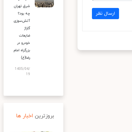
شرق تهران
ارسال نظر
چه بود؟
آتش‌سوزی
گاراژ
ضایعات
خودرو در
بزرگراه امام
رضا(ع)
1405/04/
19
بروزترین
اخبار ها