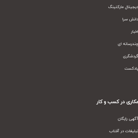
یتال مارکتینگ
نش سرا
ار
رسانه ای
دشگری
دکست
ری در کسب و کار
ی رایگان
یغات در آفتاب