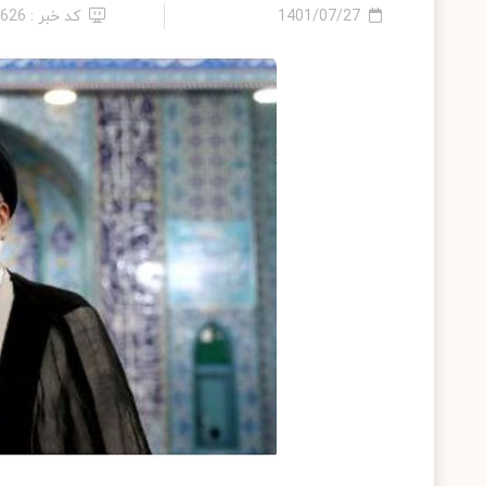
1401/07/27
کد خبر : 7626