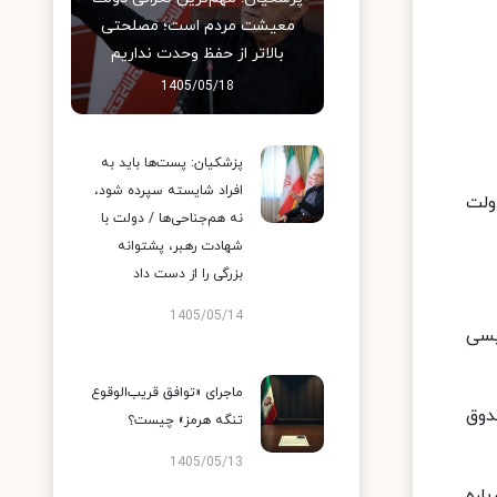
معیشت مردم است؛ مصلحتی
بالاتر از حفظ وحدت نداریم
1405/05/18
پزشکیان: پست‌ها باید به
افراد شایسته سپرده شود،
ولت
نه هم‌جناحی‌ها / دولت با
شهادت رهبر، پشتوانه
بزرگی را از دست داد
1405/05/14
یسی
ماجرای «توافق قریب‌الوقوع
ود را به صندوق
تنگه هرمز» چیست؟
1405/05/13
اره