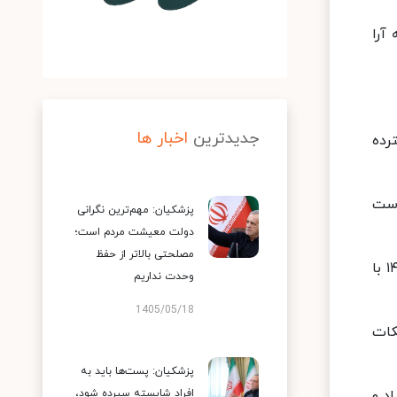
آرا
جدیدترین
اخبار ها
رده
است
پزشکیان: مهم‌ترین نگرانی
دولت معیشت مردم است؛
مصلحتی بالاتر از حفظ
بخش اسپانیایی خبرگزاری آناتولی نوشت: ابراهیم رئیسی، رئیس جمهوری منتخب ایران در انتخابات ریاست جمهوری ۱۴۰۰ با
وحدت نداریم
1405/05/18
کات
پزشکیان: پست‌ها باید به
اد و
افراد شایسته سپرده شود،