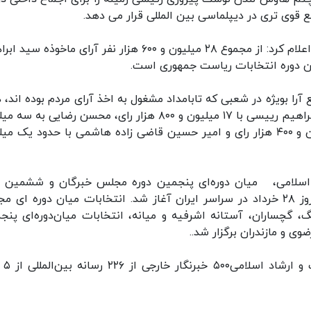
 قوی تری در دیپلماسی بین المللی قرار می دهد.
جمال عرف معاون وزیر کشور و رییس ستاد انتخابات اعلام کرد: از مجموع ۲۸ میلیون و ۶۰۰ هزار نفر آرای ماخوذ
آرا بویژه در شعبی که تابامداد مشغول به اخذ آرای مردم بوده اند، ه
نتایج نهایی اعلام نشده است اما در این میان سید ابراهیم رییسی با ۱۷ میلیون و ۸۰۰ هزار رای، محسن رضایی 
۳۰۰ هزار رای و عبدالناصر همتی با بیش از دو میلیون و ۴۰۰ هزار رای و امیر حسین قاضی زاده هاشمی با حدود یک
اسلامی، میان دوره‌ای پنجمین دوره مجلس خبرگان و ششمین د
انتخابات شوراهای شهر و روستا، ساعت ۷ صبح امروز ۲۸ خرداد در سراسر ایران آغاز شد. انتخابات میان دوره ا
بودرآهنگ، گچساران، آستانه اشرفیه و میانه، انتخابات میان‌دوره‌ای پن
به گفته معاون مطبو