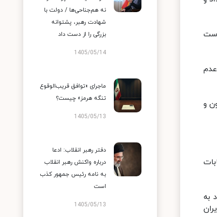
نه هم‌جناحی‌ها / دولت با
شهادت رهبر، پشتوانه
انتخابات ریاست
بزرگی را از دست داد
1405/05/14
جام شده مبنی بر رکورد ۶۰ درصدی عدم
ماجرای «توافق قریب‌الوقوع
تنگه هرمز» چیست؟
ران گزارش داد: ابراهیم رئیسی با کسب ۱۷ میلیون و
1405/05/13
دفتر رهبر انقلاب: ادعا
ی در انتخابات
درباره واکنش رهبر انقلاب
به نامه رئیس جمهور کذب
است
فی خود به
1405/05/13
ران