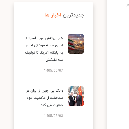
جدیدترین
اخبار ها
شب پرتنش غرب آسیا؛ از
ادعای حمله موشکی ایران
به پایگاه آمریکا تا توقیف
سه نفتکش
1405/05/07
وانگ یی: چین از ایران در
محافظت از حاکمیت خود
حمایت می کند
1405/05/03