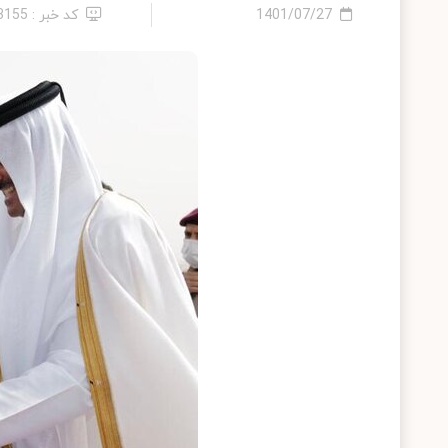
1401/07/27
کد خبر : 13155