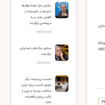
سازمان ملل: همه طرف‌ها
تنش‌ها در خاورمیانه را
کاهش دهند و به
دیپلماسی بازگردند
دان
1405/04/25
یام
زوی
سناتور جنگ‌طلب ضدایرانی
درگذشت
1405/04/21
نشست بی‌نتیجه دیگر
شورای امنیت درباره ایران؛
مخالفت روسیه و چین و
تاکید برپایان قطعنامه
P
۲۲۳۱