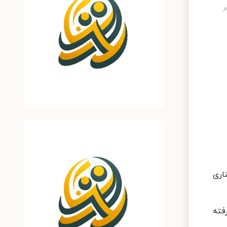
آمریکا برکناری
فته