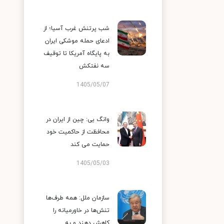
شب پرتنش غرب آسیا؛ از
ادعای حمله موشکی ایران
به پایگاه آمریکا تا توقیف
سه نفتکش
1405/05/07
وانگ یی: چین از ایران در
محافظت از حاکمیت خود
حمایت می کند
1405/05/03
سازمان ملل: همه طرف‌ها
تنش‌ها در خاورمیانه را
کاهش دهند و به