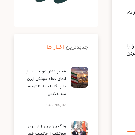
نه،
 با
جدیدترین
اخبار ها
بردن
شب پرتنش غرب آسیا؛ از
ادعای حمله موشکی ایران
به پایگاه آمریکا تا توقیف
سه نفتکش
1405/05/07
وانگ یی: چین از ایران در
محافظت از حاکمیت خود