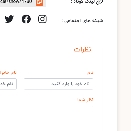
لینک کوتاه :
ticle/show/4780
شبکه های اجتماعی :
نظرات
نام
نام خانوا
نظر شما