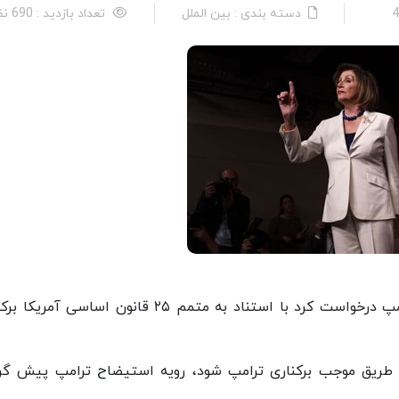
دسته بندی : بین الملل
تعداد بازدید : 690 نفر
پلوسی در نشستی خبری از «مایک پنس» معاون ترامپ درخواست کرد با استناد به متمم ۲۵ قانون اساسی 
ن طریق موجب برکناری ترامپ شود، رویه استیضاح ترامپ پیش گر