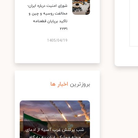
شورای امنیت درباره ایران؛
مخالفت روسیه و چین و
تاکید برپایان قطعنامه
۲۲۳۱
1405/04/19
بروزترین
اخبار ها
شب پرتنش غرب آسیا؛ از ادعای
حمله موشکی ایران به پایگاه