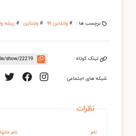
برچسب ها :
#
ولنتاین ۹۹
#
ولنتاین
#
ریشه ول
لینک کوتاه :
icle/show/22219
شبکه های اجتماعی :
نظرات
نام
نام خانوا