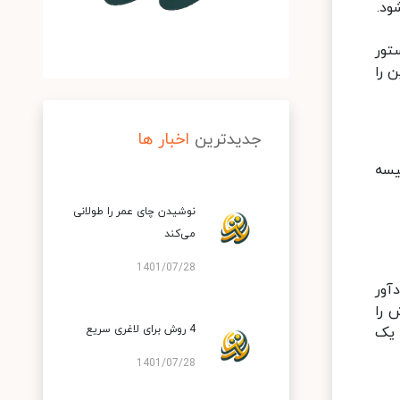
ود.
 ۲۶۹ میلادی به دستور
 را
جدیدترین
اخبار ها
 به دلیل کبیسه
نوشیدن چای عمر را طولانی
می‌کند
1401/07/28
آور
 را
4 روش برای لاغری سریع
 یک
1401/07/28