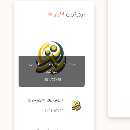
بروزترین
اخبار ها
نوشیدن چای عمر را طولانی
می‌کند
1401/07/28
4 روش برای لاغری سریع
1401/07/28