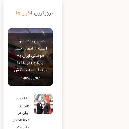
بروزترین
اخبار ها
شب پرتنش غرب
آسیا؛ از ادعای حمله
موشکی ایران به
پایگاه آمریکا تا
توقیف سه نفتکش
1405/05/07
وانگ یی:
چین از
ایران در
محافظت از
حاکمیت