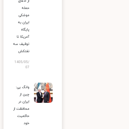
از ادعای
حمله
موشکی
ایران به
پایگاه
آمریکا تا
توقیف سه
نفتکش
1405/05/
07
وانگ یی:
چین از
ایران در
محافظت از
حاکمیت
خود