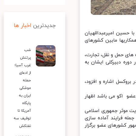
جدیدترین
اخبار ها
 حسین امیرعبداللهیان
اریها مابین کشورهای
شب
های حمل و نقل، تجارت،
پرتنش
دوره دبیرکلی ایشان به
غرب آسیا؛
از ادعای
حمله
بروکسل اشاره و افزود،
موشکی
ضو اکو می باشد اظهار
ایران به
پایگاه
یت موثر جمهوری اسلامی
آمریکا تا
له فرایند آماده سازی
توقیف سه
 روسای جمهور کشورهای عضو برگزار
نفتکش