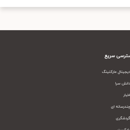
رسی سریع
یتال مارکتینگ
نش سرا
ار
رسانه ای
دشگری