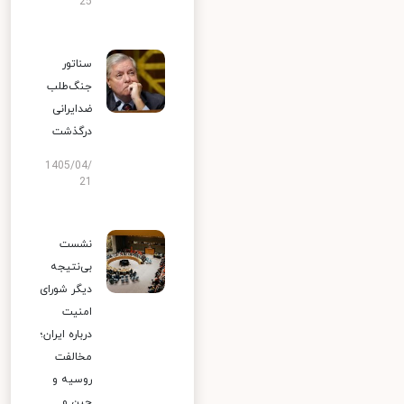
25
سناتور
جنگ‌طلب
ضدایرانی
درگذشت
1405/04/
21
نشست
بی‌نتیجه
دیگر شورای
امنیت
درباره ایران؛
مخالفت
روسیه و
چین و