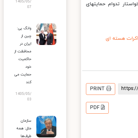
1405/05/
ستار تدوام حمایتهای
07
وانگ یی:
چین از
رات هسته ای
ایران در
محافظت از
حاکمیت
خود
حمایت می
کند
https
PRINT
1405/05/
03
PDF
سازمان
ملل: همه
طرف‌ها