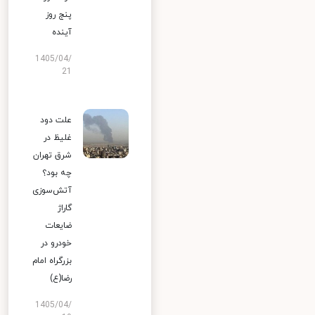
پنج روز
آینده
1405/04/
21
علت دود
غلیظ در
شرق تهران
چه بود؟
آتش‌سوزی
گاراژ
ضایعات
خودرو در
بزرگراه امام
رضا(ع)
1405/04/