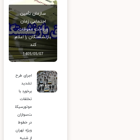
سازمان تأمین
اجتماعی زمان
پرداخت معوقات
بازنشستگان را اعلام
کند
1405/05/07
اجرای طرح
تشدید
برخورد با
تخلفات
موتورسیکل
ت‌سواران
در خطوط
ویژه تهران
از شنبه