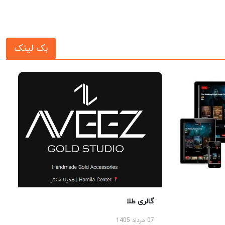
بک لینک
گالری طلا
07 مرداد 1405