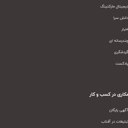
یتال مارکتینگ
نش سرا
ار
رسانه ای
دشگری
دکست
ری در کسب و کار
ی رایگان
یغات در آفتاب