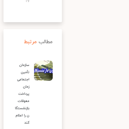
19
مطالب
مرتبط
سازمان
تأمین
اجتماعی
زمان
پرداخت
معوقات
بازنشستگا
ن را اعلام
کند