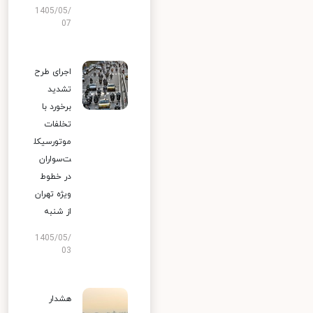
1405/05/
07
اجرای طرح
تشدید
برخورد با
تخلفات
موتورسیکل
ت‌سواران
در خطوط
ویژه تهران
از شنبه
1405/05/
03
هشدار