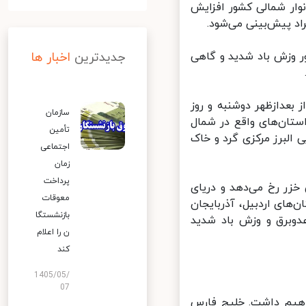
سه شنبه (۲ و ۳ خرداد) نیز در نوار شمالی کشور افزایش
 وزش باد شدید و گاهی
جدیدترین
اخبار ها
عدازظهر دوشنبه و روز
سازمان
تان‌های واقع در شمال
تأمین
لبرز مرکزی گرد و خاک
اجتماعی
زمان
پرداخت
های ساحلی خزر رخ می‌دهد و دریای
معوقات
‌های اردبیل، آذربایجان
بازنشستگا
دوبرق و وزش باد شدید
ن را اعلام
کند
1405/05/
07
بارش خواهیم داشت. خلیج فارس