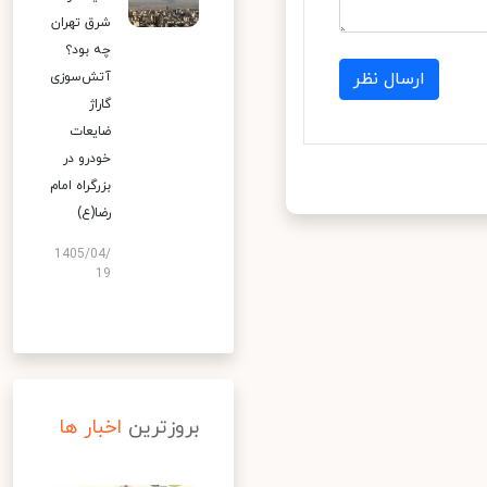
شرق تهران
چه بود؟
ارسال نظر
آتش‌سوزی
گاراژ
ضایعات
خودرو در
بزرگراه امام
رضا(ع)
1405/04/
19
بروزترین
اخبار ها