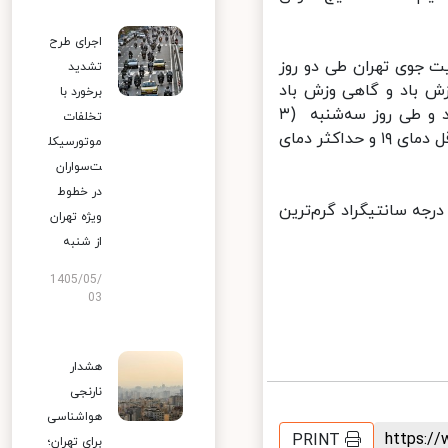
اجرای طرح
 جوی تهران طی دو روز
تشدید
یمه‌ابری و وزش باد و گاهی وزش باد
برخورد با
شدید و گرد و خاک با حداقل دمای ۱۵ و حداکثر دمای ۳۲ درجه سانتیگراد و طی ‌روز سه‌شنبه (۳
تخلفات
خرداد) قسمتی ابری‌ و وزش باد و گاهی وزش باد شدید و گرد و خاک با حداقل دمای ۱۹ و حداکثر دمای
موتورسیکل
ت‌سواران
در خطوط
در پایان گفت: طی امروز و فردا ( ۱و ۲ خرداد) اهواز با دمای ۴۳ و۴۵ درجه سانتیگراد گرم‌ترین
ویژه تهران
از شنبه
1405/05/
03
هشدار
نارنجی
هواشناسی
https:
PRINT
برای تهران؛