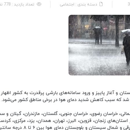
دسته بندی : اجتماعی
تعداد بازدید : 778 نفر
ان و آغاز پاییز و ورود سامانه‌های بارشی پرقدرت به کشور اظهار ک
لی، خراسان رضوی، خراسان جنوبی، گلستان، مازندران، گیلان و سم
نین در استان‌های زنجان، قزوین، البرز، تهران، همدان، یزد، مرکزی، کردس
نیمه شرقی اصفهان، قم، اردبیل، شمال آذربایجان شرقی و شمال سیستان و بلوچستان دمای ه