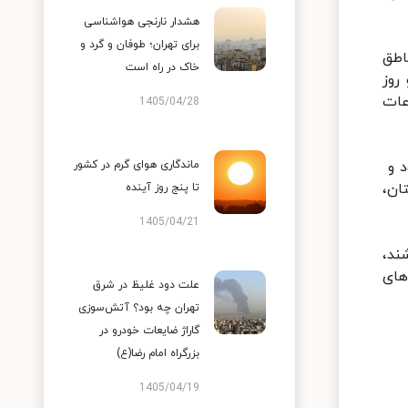
هشدار نارنجی هواشناسی
برای تهران؛ طوفان و گرد و
اطق
خاک در راه است
 و روز
عات
1405/04/28
 خواهد بود و
ماندگاری هوای گرم در کشور
ان،
تا پنج روز آینده
1405/04/21
ند،
های
علت دود غلیظ در شرق
تهران چه بود؟ آتش‌سوزی
گاراژ ضایعات خودرو در
بزرگراه امام رضا(ع)
1405/04/19