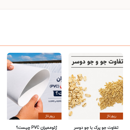
رپورتاژ
رپورتاژ
تفاوت جو پرک با جو دوسر
ژئوممبران PVC چیست؟