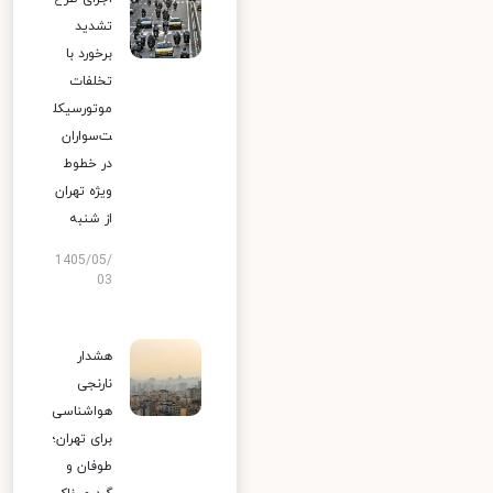
تشدید
برخورد با
تخلفات
موتورسیکل
ت‌سواران
در خطوط
ویژه تهران
از شنبه
1405/05/
03
هشدار
نارنجی
هواشناسی
برای تهران؛
طوفان و