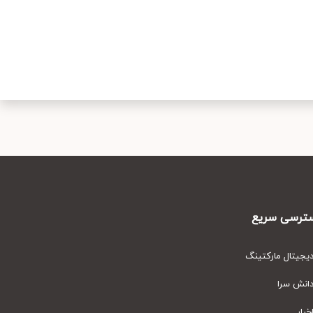
رسی سریع
یتال مارکتینگ
نش سرا
ار