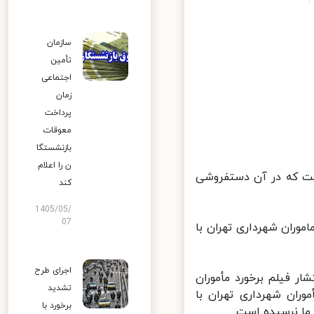
سازمان
تأمین
اجتماعی
زمان
پرداخت
معوقات
بازنشستگا
ن را اعلام
 که در آن دستفروشی
کند
1405/05/
07
موران شهرداری تهران با
اجرای طرح
 فیلم برخورد مأموران
تشدید
ران شهرداری تهران با
برخورد با
 نرسیده است.