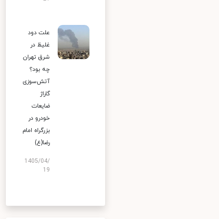
علت دود
غلیظ در
شرق تهران
چه بود؟
آتش‌سوزی
گاراژ
ضایعات
خودرو در
بزرگراه امام
رضا(ع)
1405/04/
19