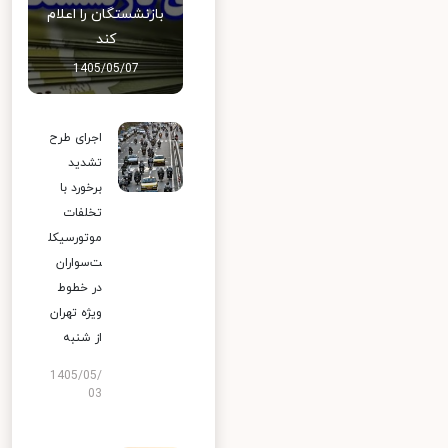
بازنشستگان را اعلام
کند
1405/05/07
اجرای طرح
تشدید
برخورد با
تخلفات
موتورسیکل
ت‌سواران
در خطوط
ویژه تهران
از شنبه
1405/05/
03