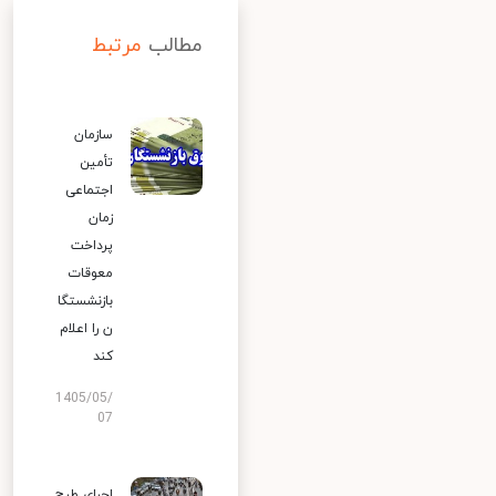
مطالب
مرتبط
سازمان
تأمین
اجتماعی
زمان
پرداخت
معوقات
بازنشستگا
ن را اعلام
کند
1405/05/
07
اجرای طرح