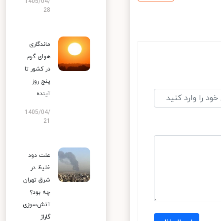
1405/04/
28
ماندگاری
هوای گرم
در کشور تا
پنج روز
آینده
1405/04/
21
علت دود
غلیظ در
شرق تهران
چه بود؟
آتش‌سوزی
گاراژ