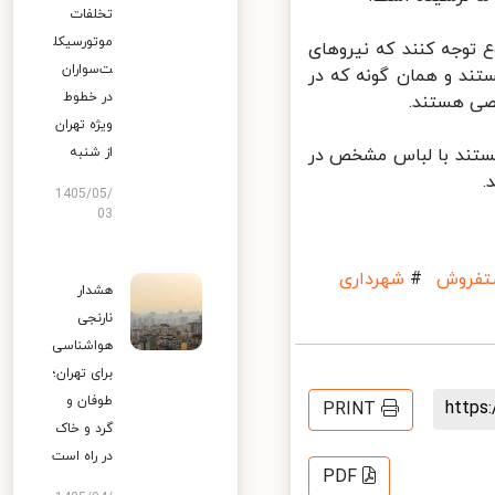
تخلفات
موتورسیکل
توجه کنند که نیروهای
ت‌سواران
ند و همان گونه که در
در خطوط
ی هستند.
ویژه تهران
تند با لباس مشخص در
از شنبه
1405/05/
03
فروش
#
شهرداری
هشدار
نارنجی
هواشناسی
برای تهران؛
طوفان و
http
PRINT
گرد و خاک
در راه است
PDF