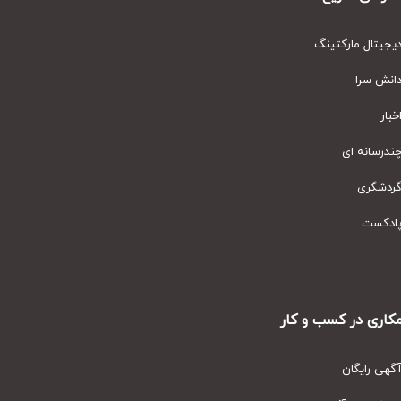
یتال مارکتینگ
نش سرا
ار
رسانه ای
دشگری
دکست
ری در کسب و کار
ی رایگان