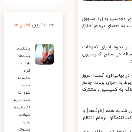
ای «جوسپ بورل» مسوول
جدیدترین
اخبار ها
به اعضای برجام اطلاع
ز نحوه اجرای تعهدات
پزشکیان:
ساله در سطح کمیسیون
پست‌ها
باید به
افراد
یانیه‌ای، گفت: امروز
شایسته
وط به اجرای برنامه جامع
سپرده
اف به کمیسیون مشترک
شود، نه
هم‌جناحی‌ه
ا / دولت با
شدید همه [طرف‌ها] با
شهادت
نندگان برجام انتظار
رهبر،
پشتوانه
توافق تحت مفاد برجام