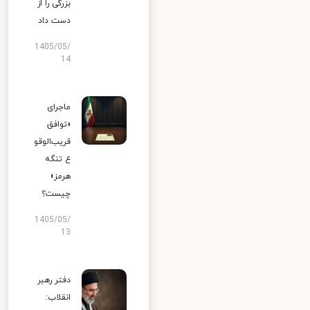
بزرگی را از
دست داد
1405/05/
14
ماجرای
«توافق
قریب‌الوقو
ع تنگه
هرمز»
چیست؟
1405/05/
13
دفتر رهبر
انقلاب: