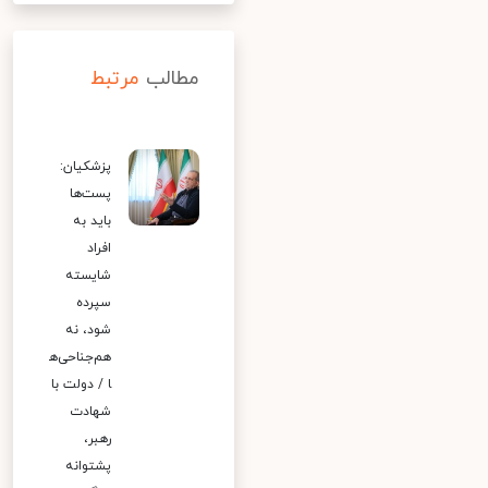
مطالب
مرتبط
پزشکیان:
پست‌ها
باید به
افراد
شایسته
سپرده
شود، نه
هم‌جناحی‌ه
ا / دولت با
شهادت
رهبر،
پشتوانه