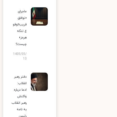
ماجرای
«توافق
قریب‌الوقو
ع تنگه
هرمز»
چیست؟
1405/05/
13
دفتر رهبر
انقلاب:
ادعا درباره
واکنش
رهبر انقلاب
به نامه
رئیس