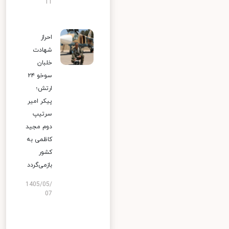
11
احراز
شهادت
خلبان
سوخو ۲۴
ارتش؛
پیکر امیر
سرتیپ
دوم مجید
کاظمی به
کشور
بازمی‌گردد
1405/05/
07