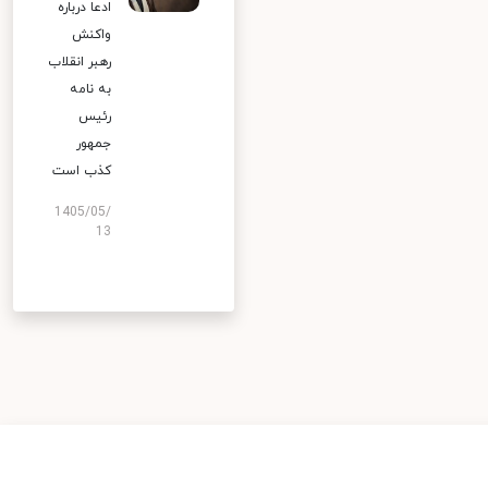
ادعا درباره
واکنش
رهبر انقلاب
به نامه
رئیس
جمهور
کذب است
1405/05/
13