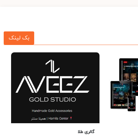
بک لینک
گالری طلا