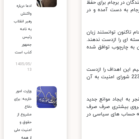
ان در برجام برای حفظ
ادعا درباره
ام به دست آمده و در
واکنش
رهبر انقلاب
به نامه
تاکنون توانستند زبان
رئیس
ه ای را ازدست ندهند.
جمهور
 به چارچوب توافق شده
کذب است
1405/05/
م این اهداف را ازدست
13
ندهند. باید در آینده از اهداف عالی پیروی کرد که در برجام و قطعنامه 2231 شورای امنیت به آن
وزارت امور
 به ایجاد موانع جدید
خارجه: برای
یروی بیشتری صرف صرف
دفاع
یه حساب های سیاسی در
مشروع از
حقوق و
امنیت ملی
از همه