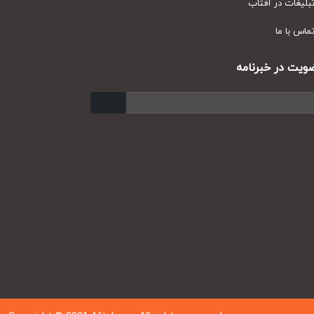
یغات در آفتاب
س با ما
ت در خبرنامه
ارسال