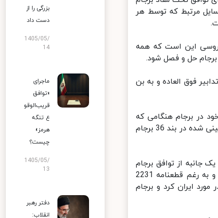
بزرگی را از
ه مسایل مرتبط که توسط هر
دست داد
1405/05/
روسی این است که همه
14
جام حل و فصل شود.
یر فوق العاده و به بن
ماجرای
«توافق
قریب‌الوقو
د در برجام هنگامی که
ع تنگه
آنها در ماه ژانویه بدون موفقیت تلاش کردند مکانیسم حل اختلافات پیش بینی شده در بند 36 برجام
هرمز»
چیست؟
1405/05/
 از ماه می سال 2018 که به صورت یک جانبه از توافق برجام
13
خارج شد از تمام تعهدات خود در چارچوب معامله هسته ای صرف نظر کرد و به رغم قطعنامه 2231
رد ایران کرد و برجام
دفتر رهبر
انقلاب: