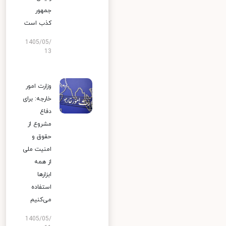
جمهور
کذب است
1405/05/
13
وزارت امور
خارجه: برای
دفاع
مشروع از
حقوق و
امنیت ملی
از همه
ابزارها
استفاده
می‌کنیم
1405/05/