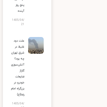
پنج روز
آینده
1405/04/
21
علت دود
غلیظ در
شرق تهران
چه بود؟
آتش‌سوزی
گاراژ
ضایعات
خودرو در
بزرگراه امام
رضا(ع)
1405/04/