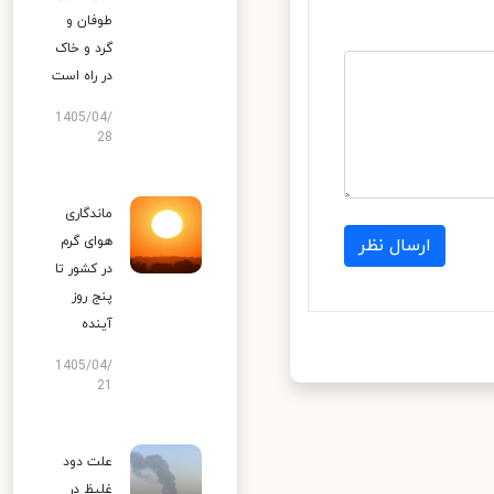
طوفان و
گرد و خاک
در راه است
1405/04/
28
ماندگاری
هوای گرم
ارسال نظر
در کشور تا
پنج روز
آینده
1405/04/
21
علت دود
غلیظ در