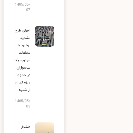
1405/05/
07
اجرای طرح
تشدید
برخورد با
تخلفات
موتورسیکل
ت‌سواران
در خطوط
ویژه تهران
از شنبه
1405/05/
03
هشدار