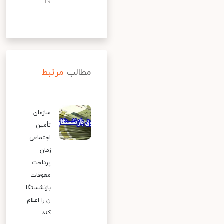
19
مطالب
مرتبط
سازمان
تأمین
اجتماعی
زمان
پرداخت
معوقات
بازنشستگا
ن را اعلام
کند