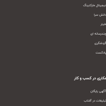
یتال مارکتینگ
نش سرا
ار
رسانه ای
دشگری
دکست
ری در کسب و کار
ی رایگان
یغات در آفتاب