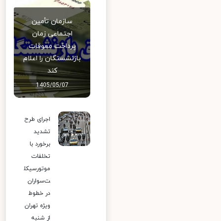
سازمان تأمین
اجتماعی زمان
پرداخت معوقات
بازنشستگان را اعلام
کند
1405/05/07
اجرای طرح
تشدید
برخورد با
تخلفات
موتورسیکل
ت‌سواران
در خطوط
ویژه تهران
از شنبه