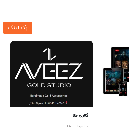
بک لینک
گالری طلا
07 مرداد 1405