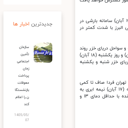
شور گسترش خواهد یافت
گفته مدیرکل پیش‌بینی و هشدار سریع سازمان هواشناسی، دوشنبه (۱۹ آبان) سامانه بارشی در
جدیدترین
اخبار ها
البرز با شدت کمتر در
سازمان
حی شمال غرب، غرب و سواحل دریای خزر روند
کاهشی دما (۴ تا ۶ درجه) خواهند داشت، گفت: از اواخر وقت شنبه (۱۷ آبان) و روز یکشنبه (۱۸ آبان)
تأمین
بد همچنین دریای خزر شنبه و یکشنبه
اجتماعی
زمان
پرداخت
هران فردا صاف تا کمی
معوقات
ابری با حداقل دمای ۱۳ و حداکثر دمای ۲۳ درجه سانتی‌گراد و در روز شنبه (۱۷ آبان) نیمه ابری به
بازنشستگا
تدریج افزایش ابر در بعضی ساعات وزش باد شدید و احتمال بارش پراکنده با حداقل دمای ۱۳ و
ن را اعلام
کند
1405/05/
07