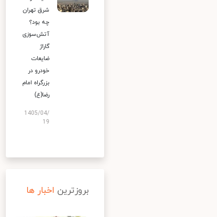
شرق تهران
چه بود؟
آتش‌سوزی
گاراژ
ضایعات
خودرو در
بزرگراه امام
رضا(ع)
1405/04/
19
بروزترین
اخبار ها