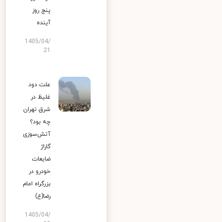
پنج روز
آینده
1405/04/
21
علت دود
غلیظ در
شرق تهران
چه بود؟
آتش‌سوزی
گاراژ
ضایعات
خودرو در
بزرگراه امام
رضا(ع)
1405/04/