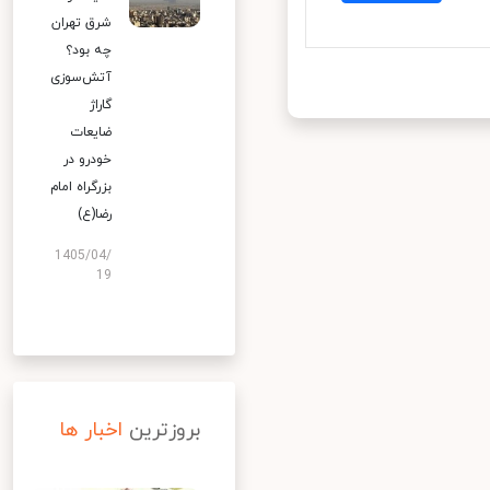
شرق تهران
چه بود؟
آتش‌سوزی
گاراژ
ضایعات
خودرو در
بزرگراه امام
رضا(ع)
1405/04/
19
بروزترین
اخبار ها