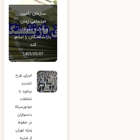
سازمان تأمین
اجتماعی زمان
پرداخت معوقات
بازنشستگان را اعلام
کند
1405/05/07
اجرای طرح
تشدید
برخورد با
تخلفات
موتورسیکل
ت‌سواران
در خطوط
ویژه تهران
از شنبه