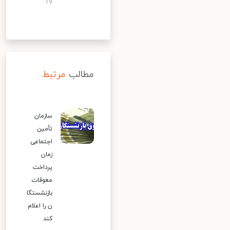
19
مطالب
مرتبط
سازمان
تأمین
اجتماعی
زمان
پرداخت
معوقات
بازنشستگا
ن را اعلام
کند