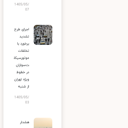
1405/05/
07
اجرای طرح
تشدید
برخورد با
تخلفات
موتورسیکل
ت‌سواران
در خطوط
ویژه تهران
از شنبه
1405/05/
03
هشدار