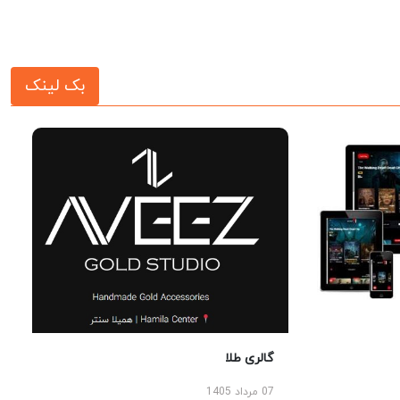
بک لینک
گالری طلا
07 مرداد 1405