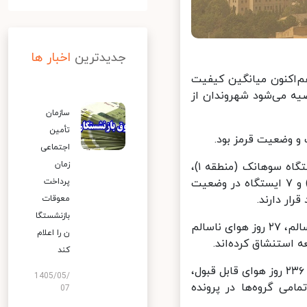
جدیدترین
اخبار ها
‌اکنون میانگین کیفیت
 توصیه می‌شود شهروندان از
سازمان
تأمین
اجتماعی
زمان
براساس اطلاعات از ایستگاه‌های سنجش کیفیت هوای شهر تهران، ۳ ایستگاه سوهانک (منطقه ۱)،
گلبرگ (منطقه ۸) و ستاد بحران (منطقه ۷) در وضعیت بنفش(بسیار ناسالم) و ۷ ایستگاه در وضعیت
پرداخت
ر دارند.
معوقات
بازنشستگا
از ابتدای امسال تاکنون، شهروندان تهرانی پنچ روز هوای پاک، ۹۷ روز هوای سالم، ۲۷ روز هوای ناسالم
ن را اعلام
کند
سال گذشته و براساس روز شمار شاخص آلودگی در مجموع ۱۰ روز هوای پاک، ۲۳۶ روز هوای قابل قبول،
1405/05/
 هوای ناسالم برای تمامی گروه‌ها در پرونده
07