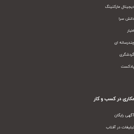
یتال مارکتینگ
نش سرا
ار
رسانه ای
دشگری
دکست
ری در کسب و کار
ی رایگان
یغات در آفتاب