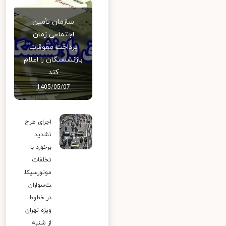
سازمان تأمین
اجتماعی زمان
پرداخت معوقات
بازنشستگان را اعلام
کند
1405/05/07
اجرای طرح
تشدید
برخورد با
تخلفات
موتورسیکل
ت‌سواران
در خطوط
ویژه تهران
از شنبه