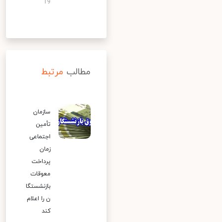
19
مطالب
مرتبط
سازمان
تأمین
اجتماعی
زمان
پرداخت
معوقات
بازنشستگا
ن را اعلام
کند