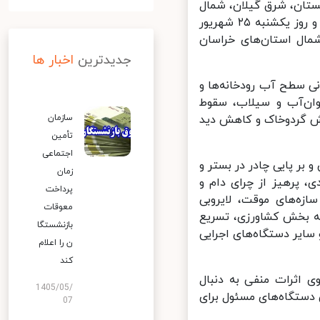
 مازندران، گلستان، شرق گیلان، شمال
سمنان، شمال و شرق تهران، شمال و غرب خراسان شمالی و ارتفاعات البرز و روز یکشنبه ۲۵ شهریور
مال استان‌های خراسان
جدیدترین
اخبار ها
ی سطح آب رودخانه‌ها و
ان‌آب و سیلاب، سقوط
ش گردوخاک و کاهش دید
سازمان
تأمین
اجتماعی
بر پایی چادر در بستر و
زمان
 پرهیز از چرای دام و
پرداخت
زه‌های موقت، لایروبی
معوقات
ه بخش کشاورزی، تسریع
بازنشستگا
یر دستگاه‌های اجرایی
ن را اعلام
کند
 اثرات منفی به دنبال
1405/05/
ستگاه‌های مسئول برای
07