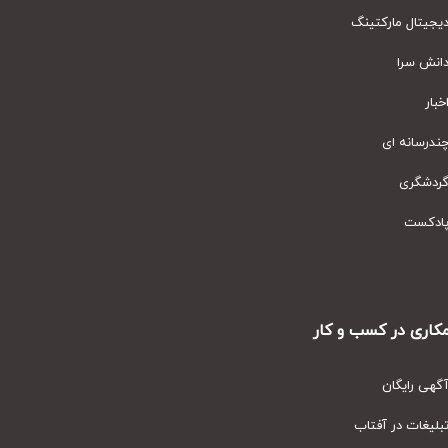
یتال مارکتینگ
نش سرا
ار
رسانه ای
دشگری
دکست
ری در کسب و کار
ی رایگان
یغات در آفتاب