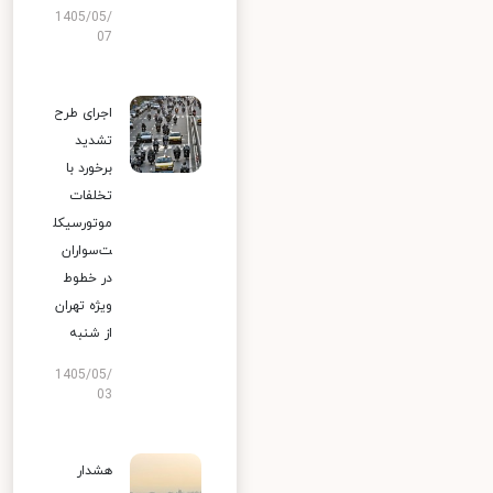
1405/05/
07
اجرای طرح
تشدید
برخورد با
تخلفات
موتورسیکل
ت‌سواران
در خطوط
ویژه تهران
از شنبه
1405/05/
03
هشدار