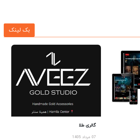
بک لینک
گالری طلا
07 مرداد 1405