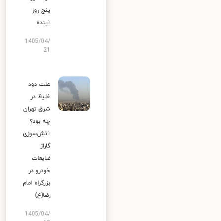
پنج روز
آینده
1405/04/
21
علت دود
غلیظ در
شرق تهران
چه بود؟
آتش‌سوزی
گاراژ
ضایعات
خودرو در
بزرگراه امام
رضا(ع)
1405/04/