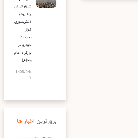
شرق تهران
چه بود؟
آتش‌سوزی
گاراژ
ضایعات
خودرو در
بزرگراه امام
رضا(ع)
1405/04/
19
بروزترین
اخبار ها