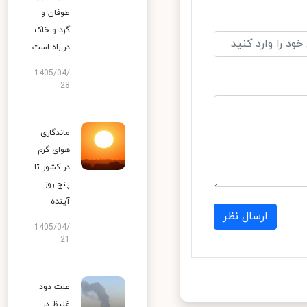
طوفان و
گرد و خاک
در راه است
1405/04/
28
ماندگاری
هوای گرم
در کشور تا
پنج روز
آینده
ارسال نظر
1405/04/
21
علت دود
غلیظ در