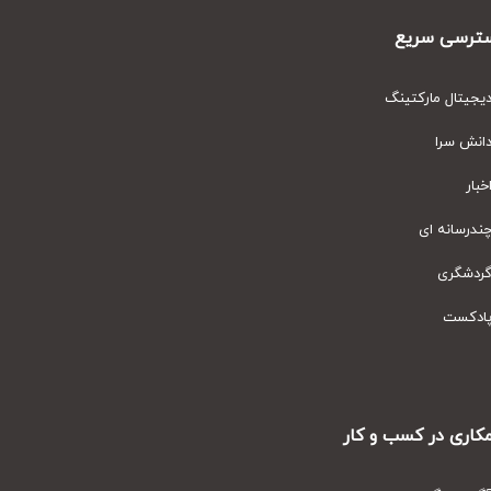
رسی سریع
یتال مارکتینگ
نش سرا
ار
رسانه ای
دشگری
دکست
ری در کسب و کار