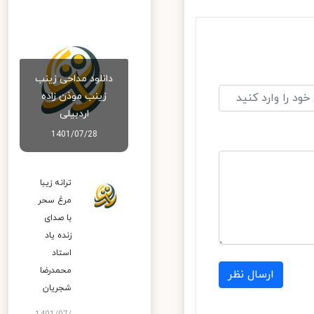
دانلود مداحی زینب
زینب موذن زاده
اردبیلی
1401/07/28
ترانه زیبا
مرغ سحر
با صدای
زنده یاد
استاد
محمدرضا
ارسال نظر
شجریان