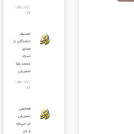
1401/07/
28
تصنیف
دلشدگان با
صدای
استاد
محمد رضا
شجریان
1401/07/
28
همایون
شجریان ـ
ابر می‌بارد
و من