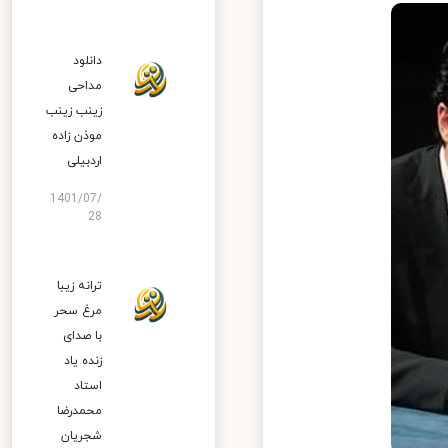
دانلود
مداحی
زینب زینب
موذن زاده
اردبیلی
1401/07/
28
ترانه زیبا
مرغ سحر
با صدای
زنده یاد
استاد
محمدرضا
شجریان