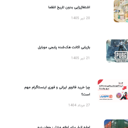
اشتغال‌زایی بدون تاریخ انقضا
20 تیر 1405
بازیابی اکانت هک‌شده پابجی موبایل
21 تیر 1405
چرا خرید فالوور ایرانی و فوری اینستاگرام مهم
است؟
27 مرداد 1404
اجاره انبار برای لوازم منزل - جهان دپو