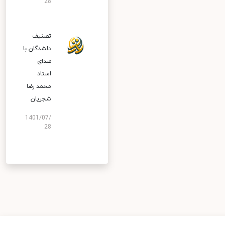
28
تصنیف
دلشدگان با
صدای
استاد
محمد رضا
شجریان
1401/07/
28