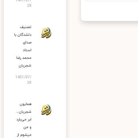
1401/07/
28
تصنیف
دلشدگان با
صدای
استاد
محمد رضا
شجریان
1401/07/
28
همایون
شجریان ـ
ابر می‌بارد
و من
میشوم از