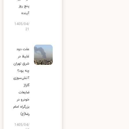
پنج روز
آینده
1405/04/
21
علت دود
غلیظ در
شرق تهران
چه بود؟
آتش‌سوزی
گاراژ
ضایعات
خودرو در
بزرگراه امام
رضا(ع)
1405/04/