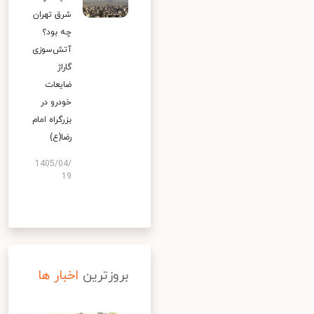
شرق تهران
چه بود؟
آتش‌سوزی
گاراژ
ضایعات
خودرو در
بزرگراه امام
رضا(ع)
1405/04/
19
بروزترین
اخبار ها