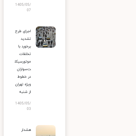
1405/05/
07
اجرای طرح
تشدید
برخورد با
تخلفات
موتورسیکل
ت‌سواران
در خطوط
ویژه تهران
از شنبه
1405/05/
03
هشدار