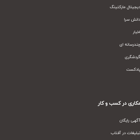
یتال مارکتینگ
نش سرا
ار
رسانه ای
دشگری
دکست
ری در کسب و کار
ی رایگان
یغات در آفتاب