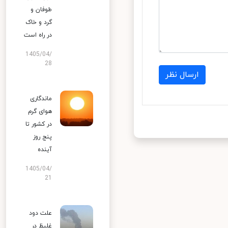
طوفان و
گرد و خاک
در راه است
1405/04/
28
ارسال نظر
ماندگاری
هوای گرم
در کشور تا
پنج روز
آینده
1405/04/
21
علت دود
غلیظ در