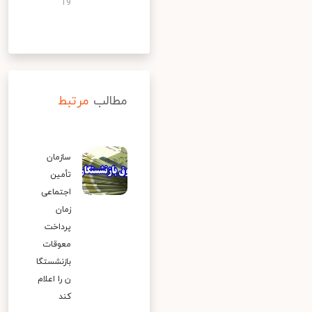
19
مطالب
مرتبط
سازمان
تأمین
اجتماعی
زمان
پرداخت
معوقات
بازنشستگا
ن را اعلام
کند