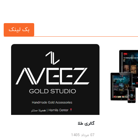
بک لینک
گالری طلا
07 مرداد 1405