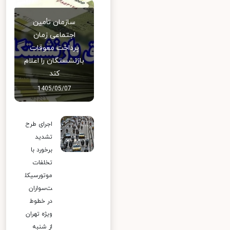
سازمان تأمین
اجتماعی زمان
پرداخت معوقات
بازنشستگان را اعلام
کند
1405/05/07
اجرای طرح
تشدید
برخورد با
تخلفات
موتورسیکل
ت‌سواران
در خطوط
ویژه تهران
از شنبه