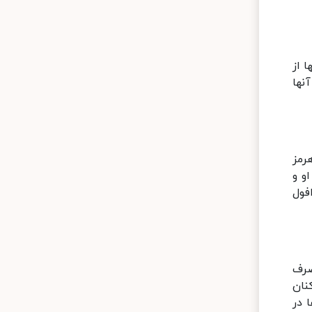
 از
نها
رمز
و و
فول
صرف
نان
 در