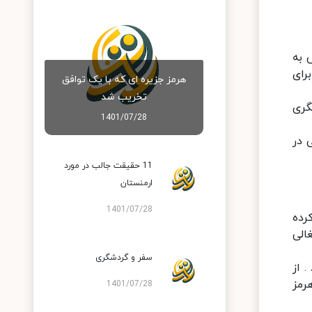
 به
رای
هرمز جزیره ای که با یک توافق
تخریب شد
یگری
1401/07/28
 در
11 حقیقت جالب در مورد
ارمنستان
1401/07/28
رده
الی
سفر و گردشگری
 از
رمز
1401/07/28