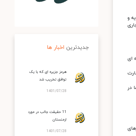
ه و
اری
جدیدترین
اخبار ها
 ای
هرمز جزیره ای که با یک
ارت
توافق تخریب شد
 در
1401/07/28
11 حقیقت جالب در مورد
ارمنستان
های
1401/07/28