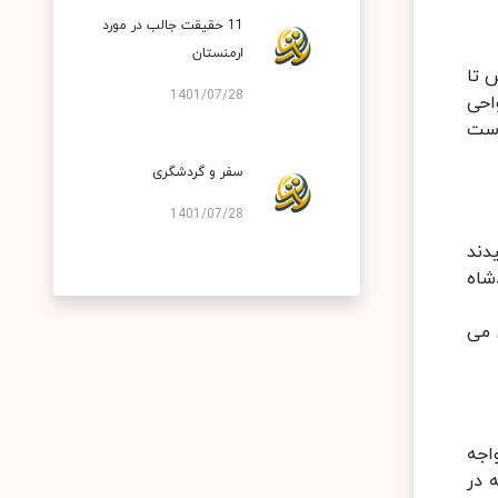
11 حقیقت جالب در مورد
ارمنستان
 تا
1401/07/28
احی
است
سفر و گردشگری
1401/07/28
دند
دشاه
ان می
اجه
 در