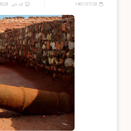
1401/07/28
کد خبر : 14528