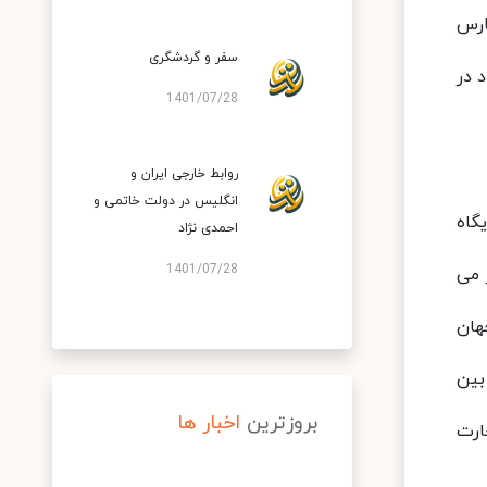
ارس
سفر و گردشگری
ه تصرف خود در
1401/07/28
روابط خارجی ایران و
انگلیس در دولت خاتمی و
گاه
احمدی نژاد
1401/07/28
 می
هان
بین
بروزترین
اخبار ها
ارت