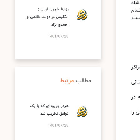
شاه
روابط خارجی ایران و
مام
ست.
انگلیس در دولت خاتمی و
احمدی نژاد
1401/07/28
اکز
مطالب
مرتبط
انی
 در
هرمز جزیره ای که با یک
 را
توافق تخریب شد
1401/07/28