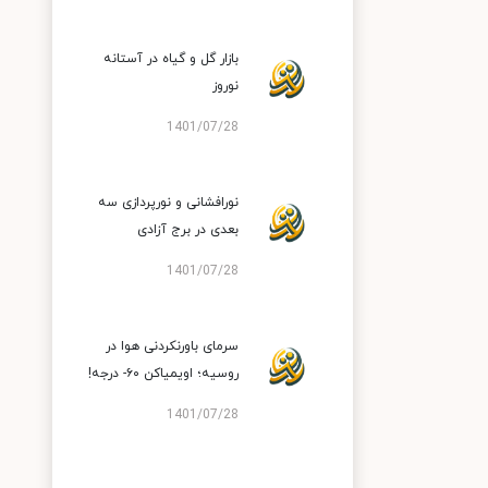
بازار گل و گیاه در آستانه
نوروز
1401/07/28
نورافشانی و نورپردازی سه
بعدی در برج آزادی
1401/07/28
سرمای باورنکردنی هوا در
روسیه؛ اویمیاکن ۶۰- درجه!
1401/07/28