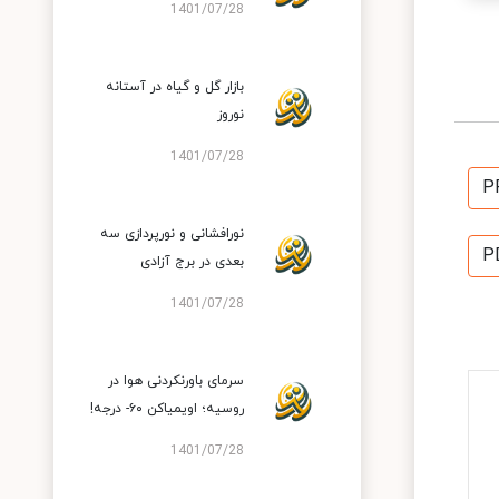
1401/07/28
بازار گل و گیاه در آستانه
نوروز
1401/07/28
P
نورافشانی و نورپردازی سه
P
بعدی در برج آزادی
1401/07/28
سرمای باورنکردنی هوا در
روسیه؛ اویمیاکن ۶۰- درجه!
1401/07/28