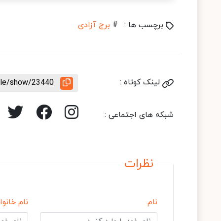
برچسب ها :
#
برج آزادی
لینک کوتاه :
icle/show/23440
شبکه های اجتماعی :
نظرات
نام
نام خانوا