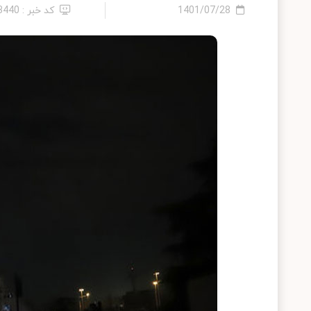
1401/07/28
کد خبر : 23440