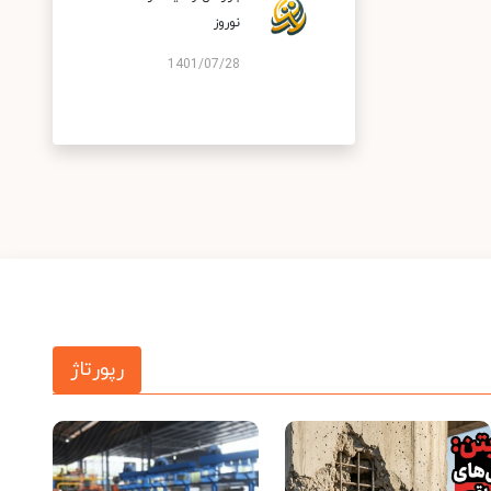
نوروز
1401/07/28
رپورتاژ