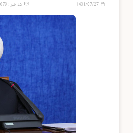
1401/07/27
کد خبر : 6679