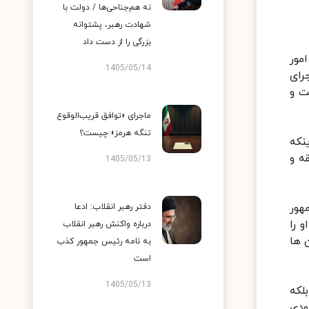
نه هم‌جناحی‌ها / دولت با
شهادت رهبر، پشتوانه
بزرگی را از دست داد
مور
1405/05/14
رای
ت و
ماجرای «توافق قریب‌الوقوع
تنگه هرمز» چیست؟
نکه
ه و
1405/05/13
هور
دفتر رهبر انقلاب: ادعا
 را
درباره واکنش رهبر انقلاب
 ها
به نامه رئیس جمهور کذب
است
1405/05/13
لکه
ودی