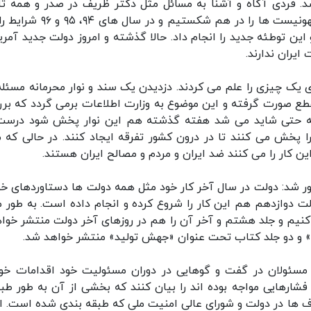
شد. فردی آگاه و آشنا به مسائل مثل دکتر ظریف در صدر و همه ت
کردیم تا آن توطئه را شکاندیم. در سال ۹۴ توطئه صهونیست ها را در هم شکستیم و
ین توطئه جدید را انجام داد. حالا گذشته و امروز دولت جدید آمریک
ایران ندارند.
یک چیزی را علم می کردند. دزدیدن یک سند و نوار محرمانه مسئله
مقطع صورت گرفته و این موضوع به وزارت اطلاعات برمی گردد که بر
که حتی شاید می شد هفته گذشته هم این نوار پخش شود درست
خش می کنند تا در درون کشور تفرقه ایجاد کنند. در حالی که ما
ین کار را می کنند ضد ایران و مردم و مصالح ایران هستند.
آور شد: دولت در سال آخر کار خود مثل همه دولت ها دستاوردهای خود
 دوازدهم هم این کار را شروع کرده و انجام داده است. به طور م
کنیم و جلد هشتم و آخر آن را هم در روزهای آخر دولت منتشر خوا
» و دو جلد کتاب تحت عنوان «جهش تولید» منتشر خواهد شد.
 مسئولان در گفت و گوهایی در دوران مسئولیت خود اقدامات خود
فشارهایی مواجه بوده اند را بیان کنند که بخشی از آن به طور طب
 ها در دولت و شورای عالی امنیت ملی که طبقه بندی شده است. ال