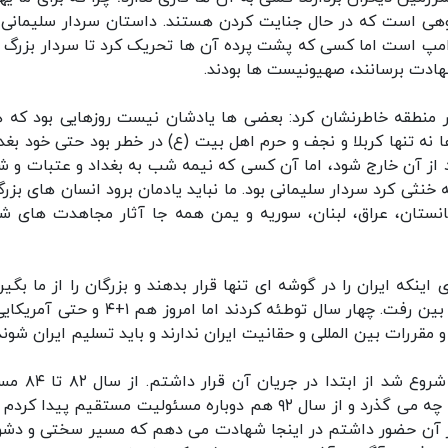
وهی است که در حال جنایت کردن هستند. داستان سردار سلیمانی
مپ است اما کسی که پشت پرده آن ها تحریک کرد تا سردار بزرگ ما
هادت برسانند، صهیونیست ها بودند.
ر منطقه خاطرنشان کرد: بعضی ها یادشان نیست روزهایی بود که 
نه تنها کربلا و نجف و حرم اهل بیت (ع) در خطر بود حتی خود بغدا
از آن خارج شود، اما آن کسی که نیمه شب به بغداد و عتبات و ش
خنثی کرد سردار سلیمانی بود. ما نباید یادمان برود انسان های بزرگ
انستان، عراق، لبنان، سوریه و یمن همه جا آثار مجاهدت های ش
اینکه ایران را در گوشه ای تنها قرار بدهند و بزرگان را از ما بگیر
امروز عصبانی هستند، چون تمام آنچه بافته بودند از بین رفت. چهار سال توطئه کردند اما امروز ه
 مقررات بین المللی و حقانیت ایران ندارند و باید تسلیم ایران شوند
وی افزود: من از سال ۸۱ که پرونده هسته ای ایران شروع
مستقیم آن بودم و در مراحل بعد هم می دانستم که چه می گذرد و از سال ۹۲ هم دوباره مسئولیت مستقیم پیدا 
ر آن حضور داشتم در اینجا شهادت می دهم که مسیر سختی و دشو