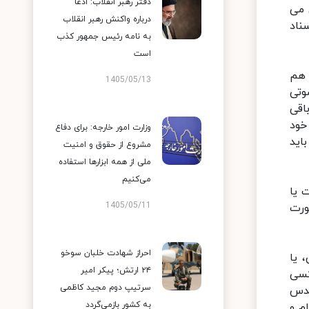
دفتر رهبر انقلاب: ادعا
 می
درباره واکنش رهبر انقلاب
ناد
به نامه رئیس جمهور کذب
است
 هم
1405/05/13
وتی
اقی
خود
وزارت امور خارجه: برای دفاع
اید
مشروع از حقوق و امنیت
ملی از همه ابزارها استفاده
می‌کنیم
 یا
1405/05/11
ورت
احراز شهادت خلبان سوخو
 یا
۲۴ ارتش؛ پیکر امیر
کسی
سرتیپ دوم مجید کاظمی
قدس
به کشور بازمی‌گردد
م و