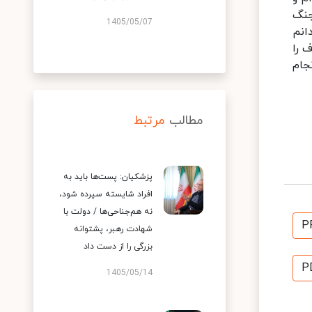
جنگ
1405/05/07
انم
 را
جام
مطالب
مرتبط
پزشکیان: پست‌ها باید به
افراد شایسته سپرده شود،
نه هم‌جناحی‌ها / دولت با
P
شهادت رهبر، پشتوانه
بزرگی را از دست داد
P
1405/05/14