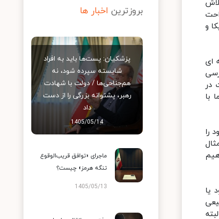
لاش
بروزترین
اخبار ها
 در سال های ۹۴، ۹۵ و ۹۶ شرایط راحت
ا و
پزشکیان: پست‌ها باید به افراد
 ای
شایسته سپرده شود، نه
رسی
هم‌جناحی‌ها / دولت با شهادت
 در
رهبر، پشتوانه بزرگی را از دست
 با
داد
1405/05/14
 را
ثال
هیم
ماجرای «توافق قریب‌الوقوع
تنگه هرمز» چیست؟
1405/05/13
 یا
یعی
بته