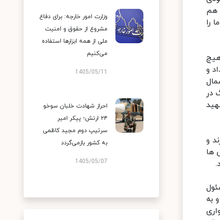
 هم
وزارت امور خارجه: برای دفاع
 را
مشروع از حقوق و امنیت
ملی از همه ابزارها استفاده
می‌کنیم
هیچ
د و
1405/05/11
مال
 در
هید
احراز شهادت خلبان سوخو
۲۴ ارتش؛ پیکر امیر
سرتیپ دوم مجید کاظمی
ند و
به کشور بازمی‌گردد
م ۱+۴ و حتی آمریکایی ها
1405/05/07
.
 شد از ابتدا در جریان آن قرار داشتم. از سال ۸۲ تا ۸۴ مسئول
کردم و به
اری