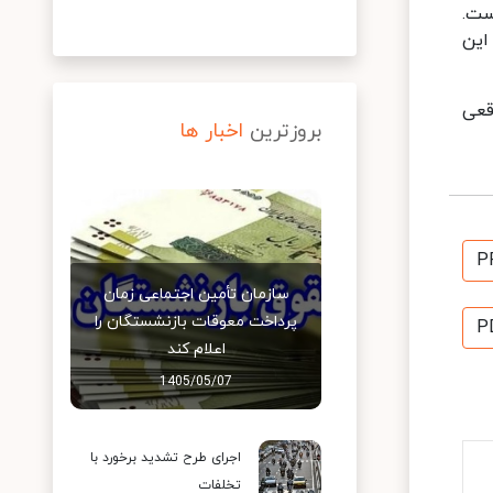
ست.
این
قعی
بروزترین
اخبار ها
P
سازمان تأمین اجتماعی زمان
پرداخت معوقات بازنشستگان را
P
اعلام کند
1405/05/07
اجرای طرح تشدید برخورد با
تخلفات