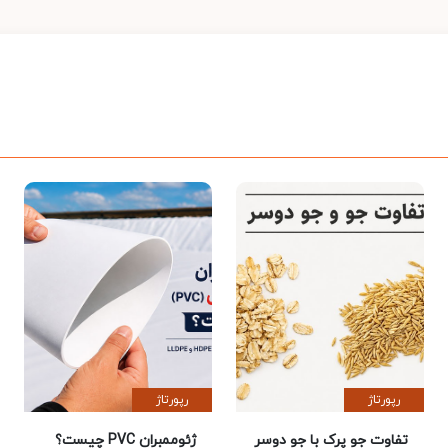
رپورتاژ
رپورتاژ
تفاوت جو پرک با جو دوسر
ژئوممبران PVC چیست؟