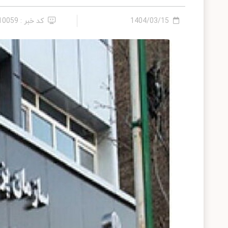
1404/03/15
کد خبر : 2410059