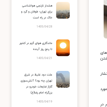
هشدار نارنجی هواشناسی
برای تهران؛ طوفان و گرد و
خاک در راه است
1405/04/28
ماندگاری هوای گرم در کشور
تا پنج روز آینده
های
شتن
1405/04/21
شار
علت دود غلیظ در شرق
تهران چه بود؟ آتش‌سوزی
گاراژ ضایعات خودرو در
ورد
بزرگراه امام رضا(ع)
1405/04/19
 در