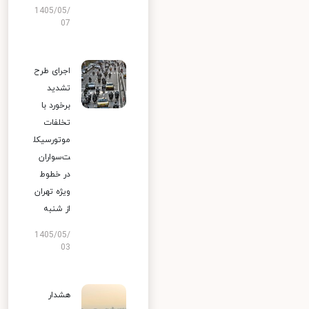
1405/05/
07
اجرای طرح
تشدید
برخورد با
تخلفات
موتورسیکل
ت‌سواران
در خطوط
ویژه تهران
از شنبه
1405/05/
03
هشدار