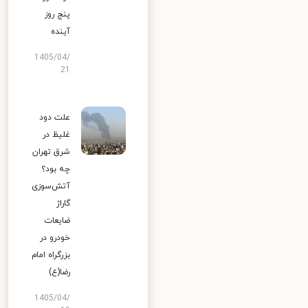
پنج روز
آینده
1405/04/
21
علت دود
غلیظ در
شرق تهران
چه بود؟
آتش‌سوزی
گاراژ
ضایعات
خودرو در
بزرگراه امام
رضا(ع)
1405/04/