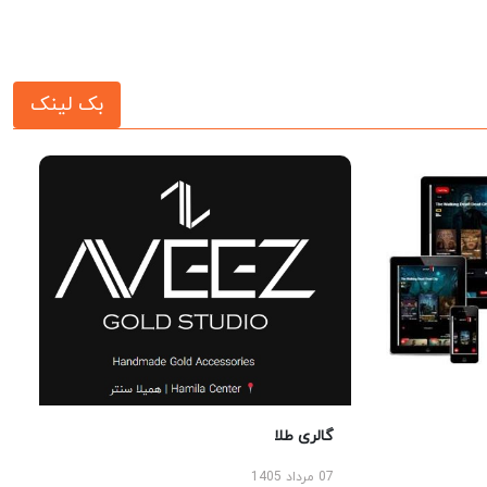
بک لینک
گالری طلا
07 مرداد 1405