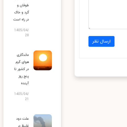
طوفان و
گرد و خاک
در راه است
1405/04/
28
ارسال نظر
ماندگاری
هوای گرم
در کشور تا
پنج روز
آینده
1405/04/
21
علت دود
غلیظ در