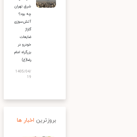
شرق تهران
چه بود؟
آتش‌سوزی
گاراژ
ضایعات
خودرو در
بزرگراه امام
رضا(ع)
1405/04/
19
بروزترین
اخبار ها