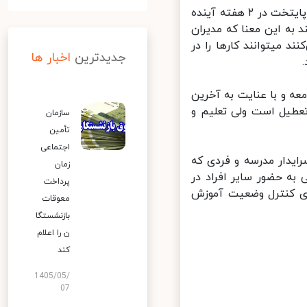
مسعود ثقفی سخنگوی آموزش و پرورش شهر تهران از تعطیلی تمام مدارس پایتخت در ۲ هفته آینده
ه آینده تعطیل هستند به این معنا که مدیران
د میتوانند کارها را در
جدیدترین
اخبار ها
 و با عنایت به آخرین
طیل است ولی تعلیم و
سازمان
تأمین
اجتماعی
یدار مدرسه و فردی که
زمان
ه حضور سایر افراد در
پرداخت
ی کنترل وضعیت آموزش
معوقات
بازنشستگا
ن را اعلام
کند
1405/05/
07