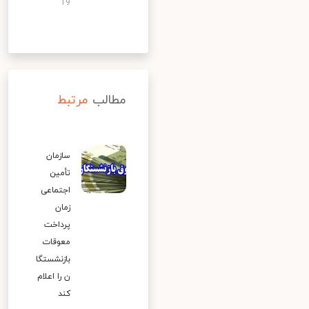
19
مطالب
مرتبط
سازمان
تأمین
اجتماعی
زمان
پرداخت
معوقات
بازنشستگا
ن را اعلام
کند