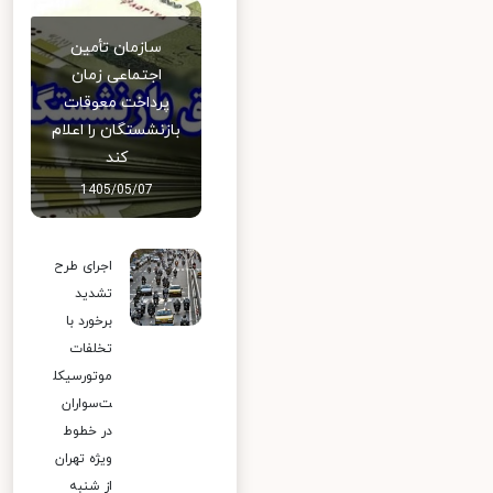
سازمان تأمین
اجتماعی زمان
پرداخت معوقات
بازنشستگان را اعلام
کند
1405/05/07
اجرای طرح
تشدید
برخورد با
تخلفات
موتورسیکل
ت‌سواران
در خطوط
ویژه تهران
از شنبه