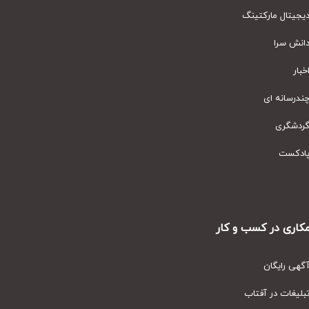
یتال مارکتینگ
نش سرا
ار
رسانه ای
دشگری
دکست
ری در کسب و کار
ی رایگان
یغات در آفتاب